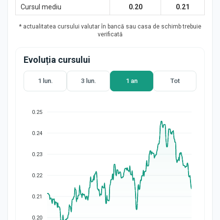
Cursul mediu
0.20
0.21
* actualitatea cursului valutar în bancă sau casa de schimb trebuie
verificată
Evoluția cursului
1 lun.
3 lun.
1 an
Tot
0.25
0.24
0.23
0.22
0.21
0.20