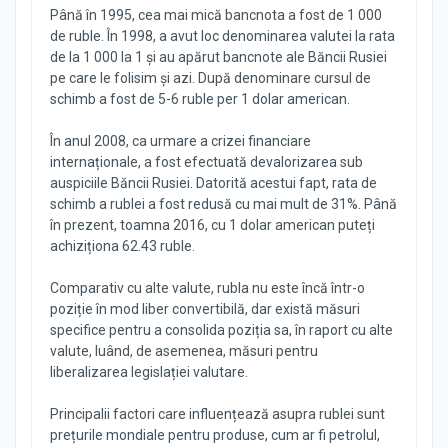
Până în 1995, cea mai mică bancnota a fost de 1 000
de ruble. În 1998, a avut loc denominarea valutei la rata
de la 1 000 la 1 și au apărut bancnote ale Băncii Rusiei
pe care le folisim și azi. După denominare cursul de
schimb a fost de 5-6 ruble per 1 dolar american.
În anul 2008, ca urmare a crizei financiare
internaționale, a fost efectuată devalorizarea sub
auspiciile Băncii Rusiei. Datorită acestui fapt, rata de
schimb a rublei a fost redusă cu mai mult de 31%. Până
în prezent, toamna 2016, cu 1 dolar american puteți
achiziționa 62.43 ruble.
Comparativ cu alte valute, rubla nu este încă într-o
poziție în mod liber convertibilă, dar există măsuri
specifice pentru a consolida poziția sa, în raport cu alte
valute, luând, de asemenea, măsuri pentru
liberalizarea legislației valutare.
Principalii factori care influențează asupra rublei sunt
prețurile mondiale pentru produse, cum ar fi petrolul,