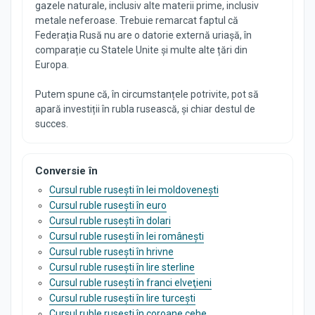
gazele naturale, inclusiv alte materii prime, inclusiv
metale neferoase. Trebuie remarcat faptul că
Federația Rusă nu are o datorie externă uriașă, în
comparație cu Statele Unite și multe alte țări din
Europa.
Putem spune că, în circumstanțele potrivite, pot să
apară investiții în rubla rusească, și chiar destul de
succes.
Conversie în
Cursul ruble rusești în lei moldovenești
Cursul ruble rusești în euro
Cursul ruble rusești în dolari
Cursul ruble rusești în lei românești
Cursul ruble rusești în hrivne
Cursul ruble rusești în lire sterline
Cursul ruble rusești în franci elveţieni
Cursul ruble rusești în lire turcești
Cursul ruble rusești în coroane cehe