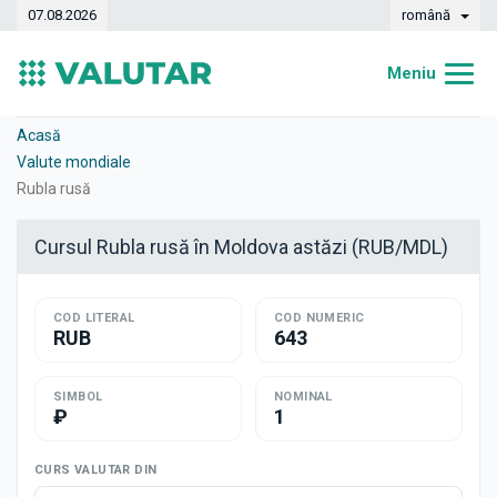
07.08.2026
română
Meniu
Acasă
Acasă
Valute mondiale
Curs valutar
Rubla rusă
Convertor
Cursul Rubla rusă în Moldova astăzi (RUB/MDL)
Dinamica
COD LITERAL
Bănci
COD NUMERIC
RUB
643
Case de schimb
SIMBOL
NOMINAL
Valute
₽
1
Transferuri de bani
CURS VALUTAR DIN