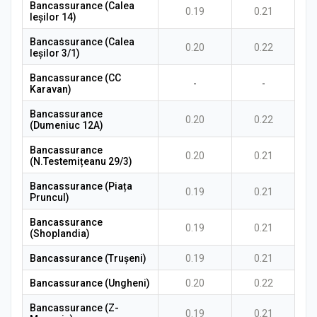
Bancassurance (Calea
0.19
0.21
Ieșilor 14)
Bancassurance (Calea
0.20
0.22
Ieșilor 3/1)
Bancassurance (CC
-
-
Karavan)
Bancassurance
0.20
0.22
(Dumeniuc 12A)
Bancassurance
0.20
0.21
(N.Testemițeanu 29/3)
Bancassurance (Piața
0.19
0.21
Pruncul)
Bancassurance
0.19
0.21
(Shoplandia)
Bancassurance (Trușeni)
0.19
0.21
Bancassurance (Ungheni)
0.20
0.22
Bancassurance (Z-
0.19
0.21