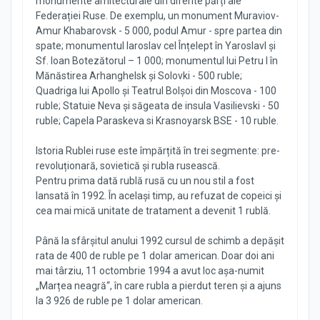
monumente arhitecturale din diferite părți ale
Federației Ruse. De exemplu, un monument Muraviov-
Amur Khabarovsk - 5 000, podul Amur - spre partea din
spate; monumentul Iaroslav cel Înțelept în Yaroslavl și
Sf. Ioan Botezătorul – 1 000; monumentul lui Petru I în
Mănăstirea Arhanghelsk și Solovki - 500 ruble;
Quadriga lui Apollo și Teatrul Bolșoi din Moscova - 100
ruble; Statuie Neva și săgeata de insula Vasilievski - 50
ruble; Capela Paraskeva si Krasnoyarsk BSE - 10 ruble.
Istoria Rublei ruse este împărțită în trei segmente: pre-
revoluționară, sovietică și rubla rusească.
Pentru prima dată rublă rusă cu un nou stil a fost
lansată în 1992. În același timp, au refuzat de copeici și
cea mai mică unitate de tratament a devenit 1 rublă.
Până la sfârșitul anului 1992 cursul de schimb a depășit
rata de 400 de ruble pe 1 dolar american. Doar doi ani
mai târziu, 11 octombrie 1994 a avut loc așa-numit
„Marțea neagră“, în care rubla a pierdut teren și a ajuns
la 3 926 de ruble pe 1 dolar american.