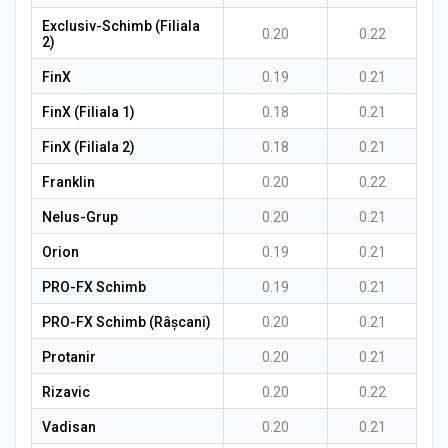
Exclusiv-Schimb (Filiala
0.20
0.22
2)
FinX
0.19
0.21
FinX (Filiala 1)
0.18
0.21
FinX (Filiala 2)
0.18
0.21
Franklin
0.20
0.22
Nelus-Grup
0.20
0.21
Orion
0.19
0.21
PRO-FX Schimb
0.19
0.21
PRO-FX Schimb (Râșcani)
0.20
0.21
Protanir
0.20
0.21
Rizavic
0.20
0.22
Vadisan
0.20
0.21