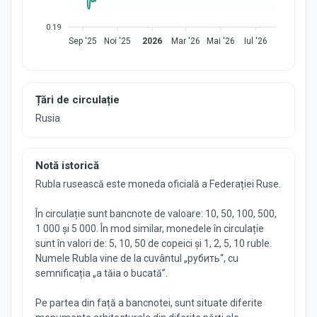
0.19
Sep '25
Noi '25
2026
Mar '26
Mai '26
Iul '26
Țări de circulație
Rusia
Notă istorică
Rubla rusească este moneda oficială a Federației Ruse.
În circulație sunt bancnote de valoare: 10, 50, 100, 500,
1 000 și 5 000. În mod similar, monedele în circulație
sunt în valori de: 5, 10, 50 de copeici și 1, 2, 5, 10 ruble.
Numele Rubla vine de la cuvântul „рубить“, cu
semnificația „a tăia o bucată”.
Pe partea din față a bancnotei, sunt situate diferite