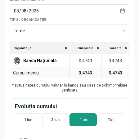
Știri
TIPUL ORGANIZAȚIEI
Toate
Organizația
cumpărare
vânzare
Banca Națională
0.4743
0.4743
Cursul mediu
0.4743
0.4743
* actualitatea cursului valutar în bancă sau casa de schimb trebuie
verificată
Evoluția cursului
1 lun.
3 lun.
1 an
Tot