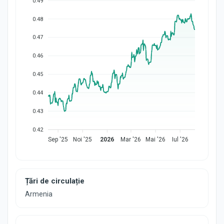
0.49
0.48
0.47
0.46
0.45
0.44
0.43
0.42
Sep '25
Noi '25
2026
Mar '26
Mai '26
Iul '26
Țări de circulație
Armenia