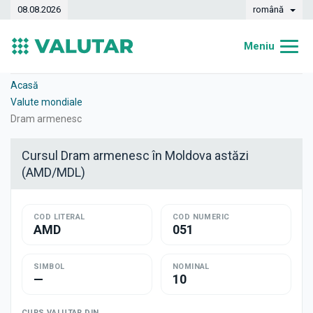
08.08.2026
română
Meniu
Acasă
Acasă
Valute mondiale
Curs valutar
Dram armenesc
Convertor
Cursul Dram armenesc în Moldova astăzi
(AMD/MDL)
Dinamica
Bănci
COD LITERAL
COD NUMERIC
AMD
051
Case de schimb
Valute
SIMBOL
NOMINAL
—
10
Transferuri de bani
CURS VALUTAR DIN