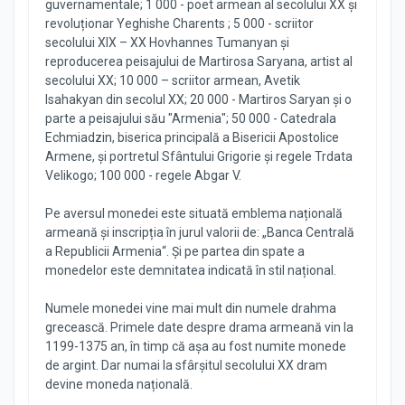
guvernamentale; 1 000 - poet armean al secolului XX și
revoluționar Yeghishe Charents ; 5 000 - scriitor
secolului XIX – XX Hovhannes Tumanyan și
reproducerea peisajului de Martirosa Saryana, artist al
secolului XX; 10 000 – scriitor armean, Avetik
Isahakyan din secolul XX; 20 000 - Martiros Saryan și o
parte a peisajului său "Armenia"; 50 000 - Catedrala
Echmiadzin, biserica principală a Bisericii Apostolice
Armene, și portretul Sfântului Grigorie și regele Trdata
Velikogo; 100 000 - regele Abgar V.
Pe aversul monedei este situată emblema națională
armeană și inscripția în jurul valorii de: „Banca Centrală
a Republicii Armenia“. Și pe partea din spate a
monedelor este demnitatea indicată în stil național.
Numele monedei vine mai mult din numele drahma
grecească. Primele date despre drama armeană vin la
1199-1375 an, în timp că așa au fost numite monede
de argint. Dar numai la sfârșitul secolului XX dram
devine moneda națională.