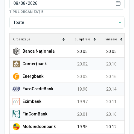
Știri
TIPUL ORGANIZAȚIEI
Toate
Organizația
cumpărare
vânzare
Banca Națională
20.05
20.05
Comerțbank
20.02
20.10
Energbank
20.02
20.16
EuroCreditBank
19.98
20.14
Eximbank
19.97
20.11
FinComBank
20.01
20.16
Moldindconbank
19.95
20.12