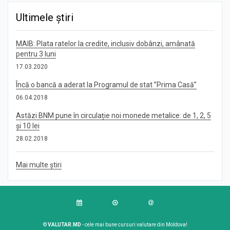
Ultimele știri
MAIB: Plata ratelor la credite, inclusiv dobânzi, amânată
pentru 3 luni
17.03.2020
Încă o bancă a aderat la Programul de stat ”Prima Casă”
06.04.2018
Astăzi BNM pune în circulație noi monede metalice: de 1, 2, 5
și 10 lei
28.02.2018
Mai multe știri
©
VALUTAR.MD
- cele mai bune cursuri valutare din Moldova!