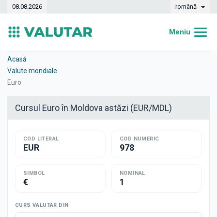
08.08.2026
română
Meniu
Acasă
Acasă
Valute mondiale
Curs valutar
Euro
Convertor
Cursul Euro în Moldova astăzi (EUR/MDL)
Dinamica
COD LITERAL
Bănci
COD NUMERIC
EUR
978
Case de schimb
SIMBOL
NOMINAL
Valute
€
1
Transferuri de bani
CURS VALUTAR DIN