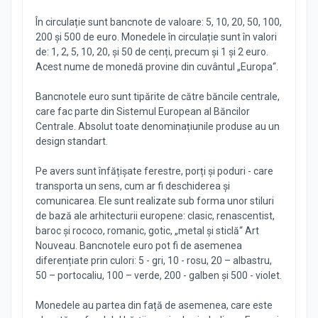
În circulație sunt bancnote de valoare: 5, 10, 20, 50, 100,
200 și 500 de euro. Monedele în circulație sunt în valori
de: 1, 2, 5, 10, 20, și 50 de cenți, precum și 1 și 2 euro.
Acest nume de monedă provine din cuvântul „Europa“.
Bancnotele euro sunt tipărite de către băncile centrale,
care fac parte din Sistemul European al Băncilor
Centrale. Absolut toate denominațiunile produse au un
design standart.
Pe avers sunt înfățișate ferestre, porți și poduri - care
transporta un sens, cum ar fi deschiderea și
comunicarea. Ele sunt realizate sub forma unor stiluri
de bază ale arhitecturii europene: clasic, renascentist,
baroc și rococo, romanic, gotic, „metal și sticlă“ Art
Nouveau. Bancnotele euro pot fi de asemenea
diferențiate prin culori: 5 - gri, 10 - rosu, 20 – albastru,
50 – portocaliu, 100 – verde, 200 - galben și 500 - violet.
Monedele au partea din față de asemenea, care este