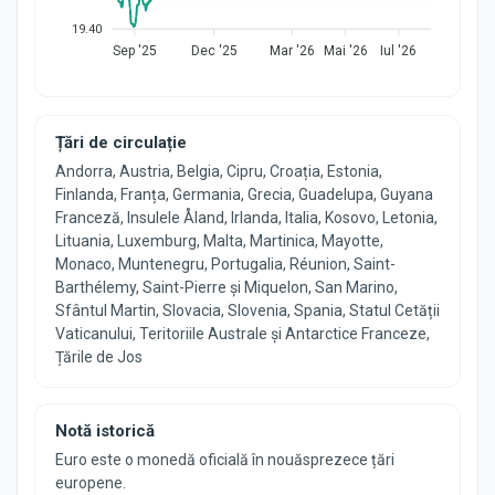
19.40
Sep '25
Dec '25
Mar '26
Mai '26
Iul '26
Țări de circulație
Andorra, Austria, Belgia, Cipru, Croația, Estonia,
Finlanda, Franța, Germania, Grecia, Guadelupa, Guyana
Franceză, Insulele Åland, Irlanda, Italia, Kosovo, Letonia,
Lituania, Luxemburg, Malta, Martinica, Mayotte,
Monaco, Muntenegru, Portugalia, Réunion, Saint-
Barthélemy, Saint-Pierre și Miquelon, San Marino,
Sfântul Martin, Slovacia, Slovenia, Spania, Statul Cetății
Vaticanului, Teritoriile Australe și Antarctice Franceze,
Țările de Jos
Notă istorică
Euro este o monedă oficială în nouăsprezece țări
europene.