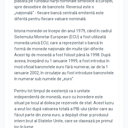
plasată pe fundalul hărții nominale simbolice a Europei,
spre deosebire de bancnote. Reversul este o
„națională“ - fiecare bancă centrală emitentă este
diferită pentru fiecare valoare nominală.
Istoria monedei se începe din anul 1979, când în cadrul
Sistemului Monetar European (ECU) a fost utilizată
moneda unică ECU, care a reprezentat o bancă în
formă de monede naționale din multe țări diferite.
Acest tip de monedă a fost folosit până la 1998. După
aceea, începând cu 1 ianuarie 1999, a fost introdus în
mod oficial bancnotele euro fără numerar, iar de la 1
ianuarie 2002, în circulație au fost introduse bancnotele
în numerar sub numele de „euro“.
Pentru tot timpul de existență ca o unitate
independentă de monedă, euro cu încredere este
situat pe locul al doilea pe rezervele de stat. Acest lucru
a avut loc după valoarea totală a PIB-ului țărilor care au
făcut parte din zona euro, a depășit chiar și produsul
intern brut al Statelor Unite, care se clasează pe primul
loc în lume.