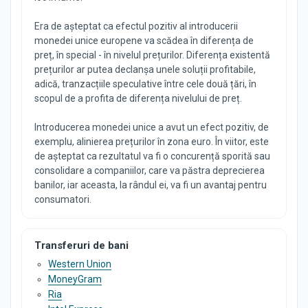
Era de așteptat ca efectul pozitiv al introducerii
monedei unice europene va scădea în diferența de
preț, în special - în nivelul prețurilor. Diferența existentă
prețurilor ar putea declanșa unele soluții profitabile,
adică, tranzacțiile speculative între cele două țări, în
scopul de a profita de diferența nivelului de preț.
Introducerea monedei unice a avut un efect pozitiv, de
exemplu, alinierea prețurilor în zona euro. În viitor, este
de așteptat ca rezultatul va fi o concurență sporită sau
consolidare a companiilor, care va păstra deprecierea
banilor, iar aceasta, la rândul ei, va fi un avantaj pentru
consumatori.
Transferuri de bani
Western Union
MoneyGram
Ria