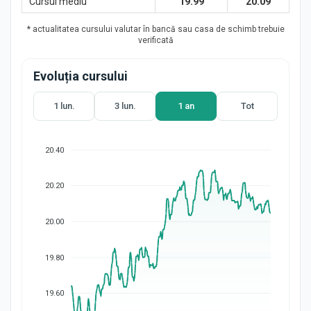
Cursul mediu
19.99
20.09
* actualitatea cursului valutar în bancă sau casa de schimb trebuie
verificată
Evoluția cursului
1 lun.
3 lun.
1 an
Tot
20.40
20.20
20.00
19.80
19.60