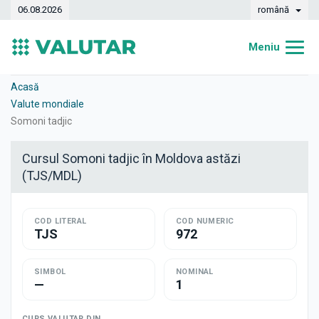
06.08.2026
română
Meniu
Acasă
Acasă
Valute mondiale
Curs valutar
Somoni tadjic
Convertor
Cursul Somoni tadjic în Moldova astăzi
(TJS/MDL)
Dinamica
Bănci
COD LITERAL
COD NUMERIC
TJS
972
Case de schimb
Valute
SIMBOL
NOMINAL
—
1
Transferuri de bani
CURS VALUTAR DIN