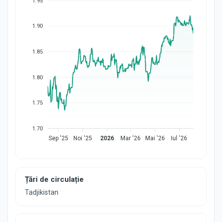
1.95
1.90
1.85
1.80
1.75
1.70
Sep '25
Noi '25
2026
Mar '26
Mai '26
Iul '26
Țări de circulație
Tadjikistan