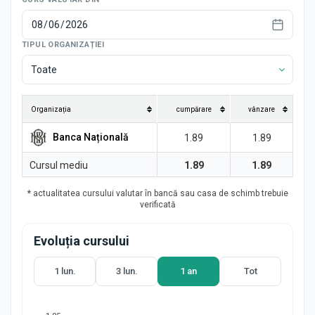
Știri
TIPUL ORGANIZAȚIEI
Toate
Organizația
cumpărare
vânzare
Banca Națională
1.89
1.89
Cursul mediu
1.89
1.89
* actualitatea cursului valutar în bancă sau casa de schimb trebuie
verificată
Evoluția cursului
1 lun.
3 lun.
1 an
Tot