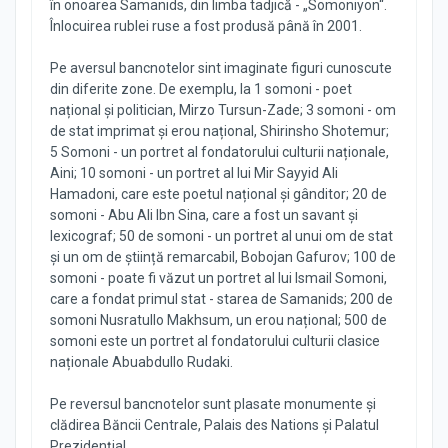
în onoarea Samanids, din limba tadjică - „Somoniyon“.
Înlocuirea rublei ruse a fost produsă până în 2001.
Pe aversul bancnotelor sint imaginate figuri cunoscute
din diferite zone. De exemplu, la 1 somoni - poet
național și politician, Mirzo Tursun-Zade; 3 somoni - om
de stat imprimat și erou național, Shirinsho Shotemur;
5 Somoni - un portret al fondatorului culturii naționale,
Aini; 10 somoni - un portret al lui Mir Sayyid Ali
Hamadoni, care este poetul național și gânditor; 20 de
somoni - Abu Ali Ibn Sina, care a fost un savant și
lexicograf; 50 de somoni - un portret al unui om de stat
și un om de știință remarcabil, Bobojan Gafurov; 100 de
somoni - poate fi văzut un portret al lui Ismail Somoni,
care a fondat primul stat - starea de Samanids; 200 de
somoni Nusratullo Makhsum, un erou național; 500 de
somoni este un portret al fondatorului culturii clasice
naționale Abuabdullo Rudaki.
Pe reversul bancnotelor sunt plasate monumente și
clădirea Băncii Centrale, Palais des Nations și Palatul
Prezidențial.