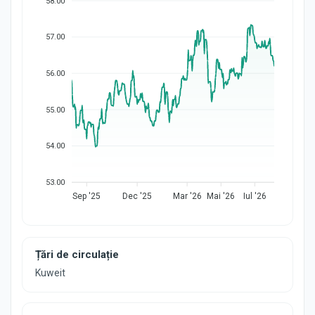
58.00
57.00
56.00
55.00
54.00
53.00
Sep '25
Dec '25
Mar '26
Mai '26
Iul '26
Țări de circulație
Kuweit