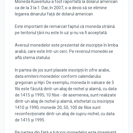
Moneda Kuweitului a fost raportată la dolarul american
ca de la 3 la 1. Dar, în 2007, s-a decis să se elimine
legarea dinarului față de dolarul american.
Este important de remarcat faptul că moneda străină
pe teritoriul țării nu este în uz și nu va fi acceptată.
Aversul monedelor este prezentat de inscripție în limba
arabă, care este într-un cerc. Pe reversul monedei se
află stema statului.
In partea de jos sunt plasate inscripții în cifre arabe,
data emiterii monedelor conform calendarului
gregorian și Hijri. De exemplu, moneda în valoare de 5
fils este făcută dintr-un aliaj de nichel și alamă, cu data
de 1415 și 1995; 10 filse - de asemenea, sunt realizate
dintr-un aliaj de nichel și alamă, etichetat cu inscripția
1410 și 1990; monede 20, 50, 100 de filse sunt
reconfecționate dintr-un aliaj de cupru-nichel, cu data
de 1415 și 1995.
Pe partea din față a tuturor monedelor este imaginată