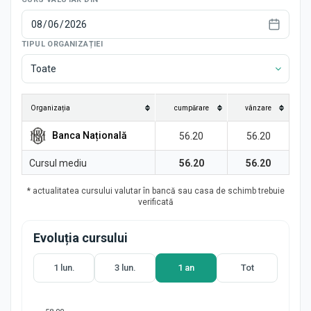
Știri
TIPUL ORGANIZAȚIEI
Toate
Organizația
cumpărare
vânzare
Banca Națională
56.20
56.20
Cursul mediu
56.20
56.20
* actualitatea cursului valutar în bancă sau casa de schimb trebuie
verificată
Evoluția cursului
1 lun.
3 lun.
1 an
Tot