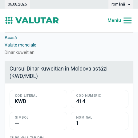
06.08.2026
română
Meniu
Acasă
Acasă
Valute mondiale
Curs valutar
Dinar kuweitian
Convertor
Cursul Dinar kuweitian în Moldova astăzi
(KWD/MDL)
Dinamica
Bănci
COD LITERAL
COD NUMERIC
KWD
414
Case de schimb
Valute
SIMBOL
NOMINAL
—
1
Transferuri de bani
CURS VALUTAR DIN