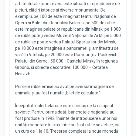
arhitecturale și pe revers este situată o reproducere de
picturi, clădiri istorice și diverse monumente. De
exemplu, pe 100 de este imaginat teatrul Național de
Opera și Balet din Republica Belarus; pe 500 de ruble
este imaginea palatelor republicane din Minsk; pe 1 000
de ruble puteți vedea Muzeul Național de Artă; pe 5 000
de ruble se poate vedea Palatul Sporturilor din Minsk;
pe 10 000 este imaginea a panoramei și amfiteatru de
vară în Vitebsk; pe 20 000 este Rumeanțev-Paskevich
Palatul din Gomel; 50 000 - Castelul Mirsky în regiunea
Grodno, si obiecte decorative; 100 000 – Cetatea
Nesvizh.
Primele ruble emise au avut pe aversul imaginea de
animale și au fost numite „biletele calculate.“
Începutul rublei belaruse este condus de la colapsul
sovietic. Pentru prima dată, bancnotele naționale au
fost produse în 1992. Înainte de introducerea unor noi
unități monetare în circulație au fost ruble sovietice, cu
un curs de 1 la 10. Trecerea completă la noua monedă