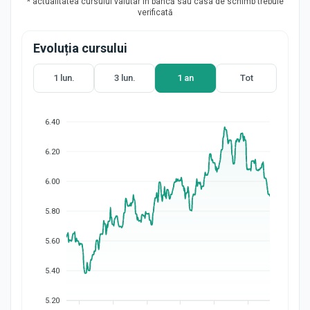
* actualitatea cursului valutar în bancă sau casa de schimb trebuie
verificată
Evoluția cursului
1 lun.
3 lun.
1 an
Tot
6.40
6.20
6.00
5.80
5.60
5.40
5.20