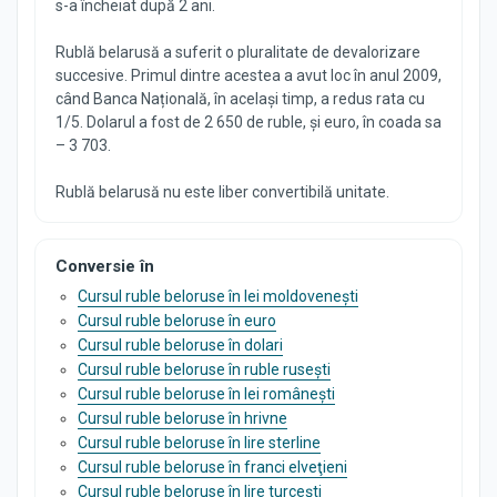
s-a încheiat după 2 ani.
Rublă belarusă a suferit o pluralitate de devalorizare
succesive. Primul dintre acestea a avut loc în anul 2009,
când Banca Națională, în același timp, a redus rata cu
1/5. Dolarul a fost de 2 650 de ruble, și euro, în coada sa
– 3 703.
Rublă belarusă nu este liber convertibilă unitate.
Conversie în
Cursul ruble beloruse în lei moldovenești
Cursul ruble beloruse în euro
Cursul ruble beloruse în dolari
Cursul ruble beloruse în ruble rusești
Cursul ruble beloruse în lei românești
Cursul ruble beloruse în hrivne
Cursul ruble beloruse în lire sterline
Cursul ruble beloruse în franci elveţieni
Cursul ruble beloruse în lire turcești