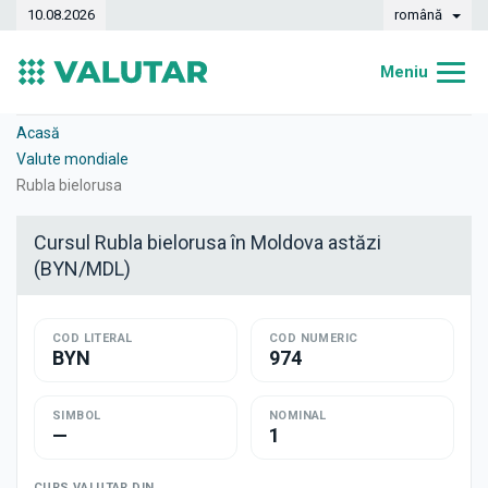
10.08.2026
română
Meniu
Acasă
Acasă
Valute mondiale
Curs valutar
Rubla bielorusa
Convertor
Cursul Rubla bielorusa în Moldova astăzi
(BYN/MDL)
Dinamica
Bănci
COD LITERAL
COD NUMERIC
BYN
974
Case de schimb
Valute
SIMBOL
NOMINAL
—
1
Transferuri de bani
CURS VALUTAR DIN