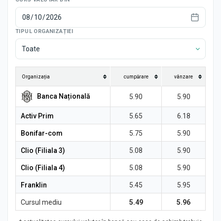
Știri
TIPUL ORGANIZAȚIEI
Toate
Organizația
cumpărare
vânzare
Banca Națională
5.90
5.90
Activ Prim
5.65
6.18
Bonifar-com
5.75
5.90
Clio (Filiala 3)
5.08
5.90
Clio (Filiala 4)
5.08
5.90
Franklin
5.45
5.95
Cursul mediu
5.49
5.96