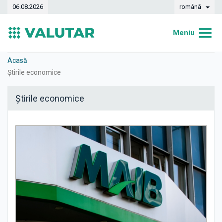
06.08.2026
română
Meniu
Acasă
Acasă
Știrile economice
Curs valutar
Știrile economice
Convertor
Dinamica
Bănci
Case de schimb
Valute
Transferuri de bani