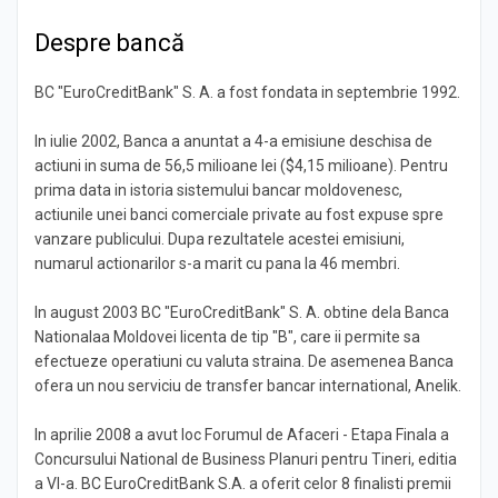
Despre bancă
BC "EuroCreditBank" S. A. a fost fondata in septembrie 1992.
In iulie 2002, Banca a anuntat a 4-a emisiune deschisa de
actiuni in suma de 56,5 milioane lei ($4,15 milioane). Pentru
prima data in istoria sistemului bancar moldovenesc,
actiunile unei banci comerciale private au fost expuse spre
vanzare publicului. Dupa rezultatele acestei emisiuni,
numarul actionarilor s-a marit cu pana la 46 membri.
In august 2003 BC "EuroCreditBank" S. A. obtine dela Banca
Nationalaa Moldovei licenta de tip "B", care ii permite sa
efectueze operatiuni cu valuta straina. De asemenea Banca
ofera un nou serviciu de transfer bancar international, Anelik.
In aprilie 2008 a avut loc Forumul de Afaceri - Etapa Finala a
Concursului National de Business Planuri pentru Tineri, editia
a VI-a. BC EuroCreditBank S.A. a oferit celor 8 finalisti premii