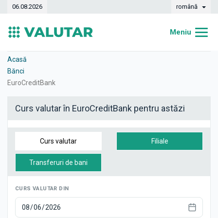
06.08.2026
română
Meniu
Acasă
Acasă
Bănci
Curs valutar
EuroCreditBank
Convertor
Curs valutar în EuroCreditBank pentru astăzi
Dinamica
Bănci
Curs valutar
Filiale
Case de schimb
Transferuri de bani
Valute
CURS VALUTAR DIN
Transferuri de bani