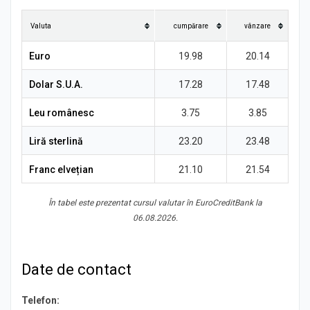
Știri
Valuta
cumpărare
vânzare
Euro
19.98
20.14
Dolar S.U.A.
17.28
17.48
Leu românesc
3.75
3.85
Liră sterlină
23.20
23.48
Franc elvețian
21.10
21.54
În tabel este prezentat cursul valutar în EuroCreditBank la
06.08.2026.
Date de contact
Telefon: