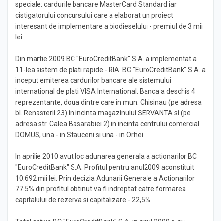
speciale: cardurile bancare MasterCard Standard iar
cistigatorului concursului care a elaborat un proiect
interesant de implementare a biodieselului - premiul de 3 mii
lei.
Din martie 2009 BC "EuroCreditBank" S.A. a implementat a
11-lea sistem de plati rapide - RIA. BC "EuroCreditBank" S.A. a
inceput emiterea cardurilor bancare ale sistemului
international de plati VISA International. Banca a deschis 4
reprezentante, doua dintre care in mun. Chisinau (pe adresa
bl. Renasterii 23) in incinta magazinului SERVANTA si (pe
adresa str. Calea Basarabiei 2) in incinta centrului comercial
DOMUS, una - in Stauceni si una - in Orhei.
In aprilie 2010 avut loc adunarea generala a actionarilor BC
"EuroCreditBank" S.A. Profitul pentru anul2009 aconstituit
10.692 mii lei. Prin decizia Adunarii Generale a Actionarilor
77.5% din profitul obtinut va fi indreptat catre formarea
capitalului de rezerva si capitalizare - 22,5%.