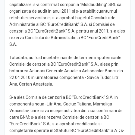
capitalizare; s-a confirmat compania "Moldauditing" SRL ca
organizatia de audit in anul 2011 si s-a stabilit cuantumul
retributiei serviciilor ei; s-a aprobat bugetul Consiliului de
Administratie al BC "EuroCreditBank" S.A. si Comisiei de
cenzori a BC "EuroCreditBank" S.A. pentru anul 2011; s-a ales
rezerva Consiliului de Administratie a BC "EuroCreditBank"
S.A.
Totodata, au fost incetate inainte de termen imputernicirile
Comisiei de cenzori a BC "EuroCreditBank" S.A., alese prin
hotararea Adunarii Generale Anuale a Actionarilor Bancii din
22.04.2010 in urmatoarea componenta - Savca Tudor, Litr
Ana, Certan Anastasia.
S-a ales Comisia de cenzori a BC "EuroCreditBank" S.A. in
componenta noua -Litr Ana, Caciuc Tatiana, Mamaliga
Veaceslav, care isi va incepe activitea din ziua confirmarii de
catre BNM; s-a ales rezerva Comisiei de cenzori a BC
"EuroCreditBank" S.A.; s-a aprobat modificarile si
completarile operate in Statutul BC "EuroCreditBank" S.A. ; s-