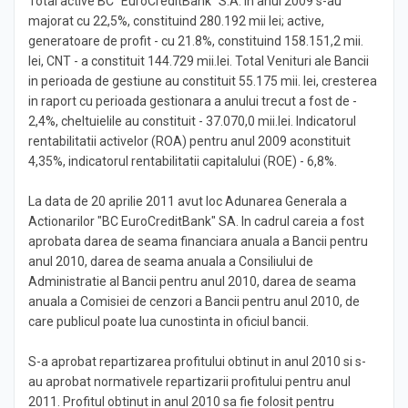
Total active BC "EuroCreditBank" S.A. in anul 2009 s-au
majorat cu 22,5%, constituind 280.192 mii lei; active,
generatoare de profit - cu 21.8%, constituind 158.151,2 mii.
lei, CNT - a constituit 144.729 mii.lei. Total Venituri ale Bancii
in perioada de gestiune au constituit 55.175 mii. lei, cresterea
in raport cu perioada gestionara a anului trecut a fost de -
2,4%, cheltuielile au constituit - 37.070,0 mii.lei. Indicatorul
rentabilitatii activelor (ROA) pentru anul 2009 aconstituit
4,35%, indicatorul rentabilitatii capitalului (ROE) - 6,8%.
La data de 20 aprilie 2011 avut loc Adunarea Generala a
Actionarilor "BC EuroCreditBank" SA. In cadrul careia a fost
aprobata darea de seama financiara anuala a Bancii pentru
anul 2010, darea de seama anuala a Consiliului de
Administratie al Bancii pentru anul 2010, darea de seama
anuala a Comisiei de cenzori a Bancii pentru anul 2010, de
care publicul poate lua cunostinta in oficiul bancii.
S-a aprobat repartizarea profitului obtinut in anul 2010 si s-
au aprobat normativele repartizarii profitului pentru anul
2011. Profitul obtinut in anul 2010 sa fie folosit pentru