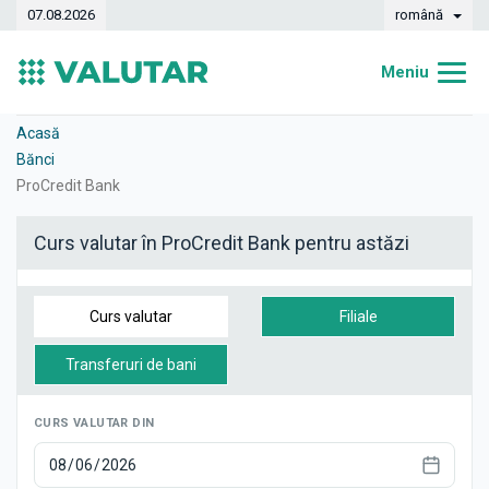
07.08.2026
română
Meniu
Acasă
Acasă
Bănci
Curs valutar
ProCredit Bank
Convertor
Curs valutar în ProCredit Bank pentru astăzi
Dinamica
Bănci
Curs valutar
Filiale
Case de schimb
Transferuri de bani
Valute
CURS VALUTAR DIN
Transferuri de bani