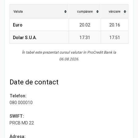
Știri
Valuta
cumpărare
vânzare
Euro
20.02
20.16
Dolar S.U.A.
17.31
17.51
În tabel este prezentat cursul valutar în ProCredit Bank la
06.08.2026.
Date de contact
Telefon:
080 000010
SWIFT:
PRCB MD 22
Adresa: