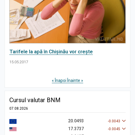
Tarifele la apă în Chișinău vor crește
15.05.2017
« Înapoi
Înainte »
Cursul valutar BNM
07.08.2026
20.0493
-0.0043
17.3737
-0.0045