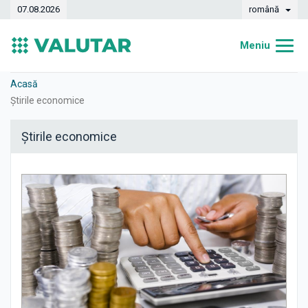
07.08.2026
română
Meniu
Acasă
Acasă
Știrile economice
Curs valutar
Știrile economice
Convertor
Dinamica
Bănci
Case de schimb
Valute
Transferuri de bani