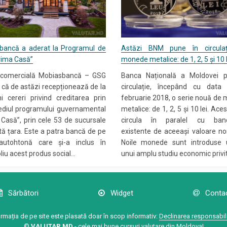
 bancă a aderat la Programul de
Astăzi BNM pune în circulaț
Prima Casă”
monede metalice: de 1, 2, 5 și 10 l
comercială Mobiasbancă – GSG
Banca Națională a Moldovei 
că de astăzi recepționează de la
circulație, începând cu dat
i cereri privind creditarea prin
februarie 2018, o serie nouă de
ediul programului guvernamental
metalice: de 1, 2, 5 și 10 lei. Ace
Casă”, prin cele 53 de sucursale
circula în paralel cu banc
tă țara. Este a patra bancă de pe
existente de aceeași valoare no
autohtonă care și-a inclus în
Noile monede sunt introduse
liu acest produs social...
unui amplu studiu economic privito
Sărbători
Widget
Conta
ormația de pe site este plasată doar în scop informativ:
Declinarea responsabili
©
VALUTAR.MD
- cele mai bune cursuri valutare din Moldova!