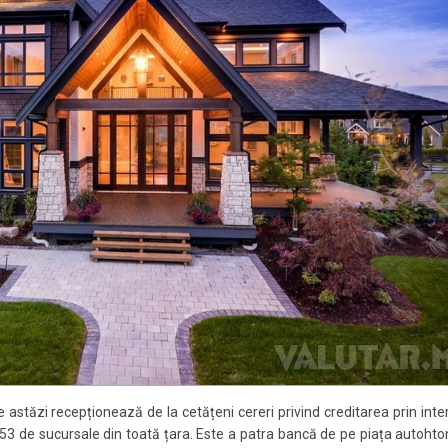
tăzi recepționează de la cetățeni cereri privind creditarea prin inte
53 de sucursale din toată țara. Este a patra bancă de pe piața autohto