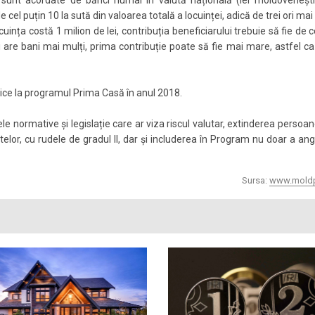
 cel puțin 10 la sută din valoarea totală a locuinței, adică de trei ori mai
ința costă 1 milion de lei, contribuția beneficiarului trebuie să fie de c
are bani mai mulți, prima contribuție poate să fie mai mare, astfel ca
lice la programul Prima Casă în anul 2018.
e normative și legislație care ar viza riscul valutar, extinderea persoan
ditelor, cu rudele de gradul II, dar și includerea în Program nu doar a anga
Sursa:
www.mold