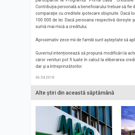
Contribuția personală a beneficiarului trebuie să fie de
comparaţie cu creditele ipotecare obişnuite. Dacă locu
100 000 de lei. Dacă persoana respectivă dorește și 
sumă mai mică a creditului.
Aproximativ zece mii de familii sunt aşteptate să ap
Guvernul intenționează să propună modificări la actel
căror venituri pot fi luate în calcul la eliberarea cre
dar și a întreprinzătorilor.
06.04.2018
Alte știri din această săptămână