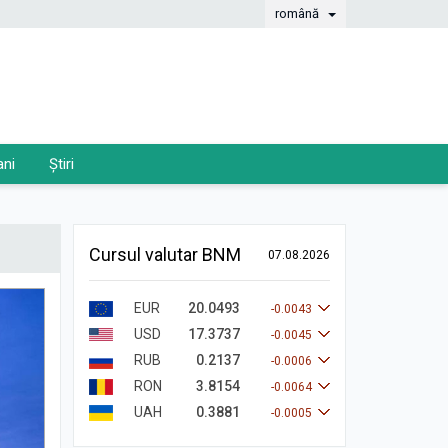
română
ani
Știri
Cursul valutar BNM
07.08.2026
EUR
20.0493
-0.0043
USD
17.3737
-0.0045
RUB
0.2137
-0.0006
RON
3.8154
-0.0064
UAH
0.3881
-0.0005