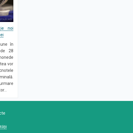
ie noi
ei
pune în
a de 28
 monede
stea vor
notele
minală.
 urmare
r...
cte
tății