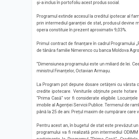
și-a inclus în portofoliu acest produs social.
Programul extinde accesul la creditul ipotecar al fam
prin intermediul garanției de stat, produsul devine m
opera constituie în prezent aproximativ 9,03%.
Primul contract de finanțare în cadrul Programului „
de tânăra familie Nimerenco cu banca Moldova Agr
”Dimensiunea programului este un miliard de lei. Cee
ministrul Finanțelor, Octavian Armașu.
La Program pot depune dosare cetăţeni cu vârsta cupri
credite ipotecare. Veniturile obținute peste hotare
"Prima Casă" vor fi considerate eligibile. Locuințele 
imobile al Agenției Servicii Publice. Termenul de rambu
până la 25 de ani. Prețul maxim de cumpărare care va 
Pentru acest an, în bugetul de stat este prevăzut un
programului va fi realizată prin intermediul ODIMM
participante la Programul “Prima Casă”. Creditele