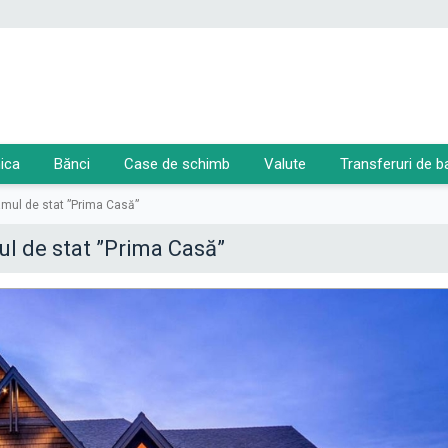
ica
Bănci
Case de schimb
Valute
Transferuri de b
amul de stat ”Prima Casă”
ul de stat ”Prima Casă”