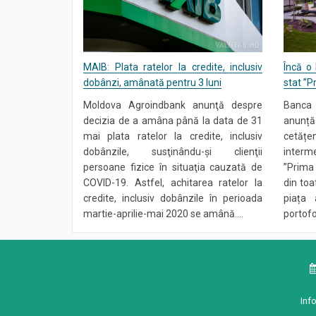
MAIB: Plata ratelor la credite, inclusiv
Încă o
dobânzi, amânată pentru 3 luni
stat ”
Moldova Agroindbank anunţă despre
Banca 
decizia de a amâna până la data de 31
anunță 
mai plata ratelor la credite, inclusiv
cetățen
dobânzile, susţinându-şi clienţii
interm
persoane fizice în situaţia cauzată de
”Prima 
COVID-19. Astfel, achitarea ratelor la
din toa
credite, inclusiv dobânzile în perioada
piața 
martie-aprilie-mai 2020 se amână....
portofo
Inf