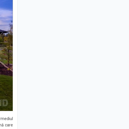
rmediul
nă care