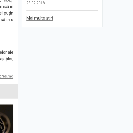
28.02.2018
 mică în
el puțin
Mai multe știri
 să ia o
elor ale
jaților,
pres.md