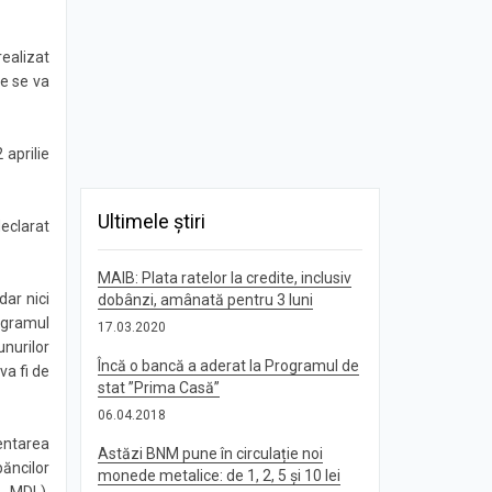
realizat
re se va
 aprilie
Ultimele știri
declarat
MAIB: Plata ratelor la credite, inclusiv
dar nici
dobânzi, amânată pentru 3 luni
ogramul
17.03.2020
unurilor
Încă o bancă a aderat la Programul de
va fi de
stat ”Prima Casă”
06.04.2018
mentarea
Astăzi BNM pune în circulație noi
ăncilor
monede metalice: de 1, 2, 5 și 10 lei
, MDL).