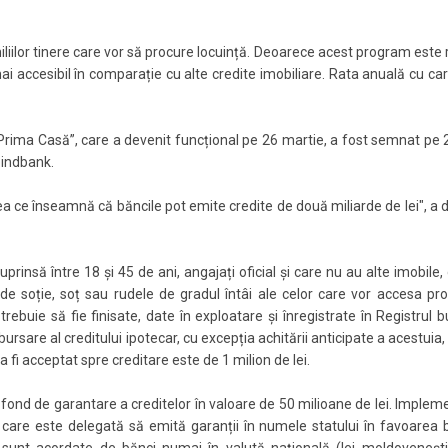
iliilor tinere care vor să procure locuință. Deoarece acest program este 
ai accesibil în comparație cu alte credite imobiliare. Rata anuală cu ca
Prima Casă”, care a devenit funcțional pe 26 martie, a fost semnat pe 2
oindbank.
a ce înseamnă că băncile pot emite credite de două miliarde de lei", a 
nsă între 18 și 45 de ani, angajați oficial și care nu au alte imobile, 
 de soție, soț sau rudele de gradul întâi ale celor care vor accesa pr
trebuie să fie finisate, date în exploatare și înregistrate în Registrul b
rsare al creditului ipotecar, cu excepția achitării anticipate a acestuia, 
fi acceptat spre creditare este de 1 milion de lei.
 fond de garantare a creditelor în valoare de 50 milioane de lei. Imple
 care este delegată să emită garanții în numele statului în favoarea b
 sunt acordate de bănci numai în valută națională (lei moldovenești