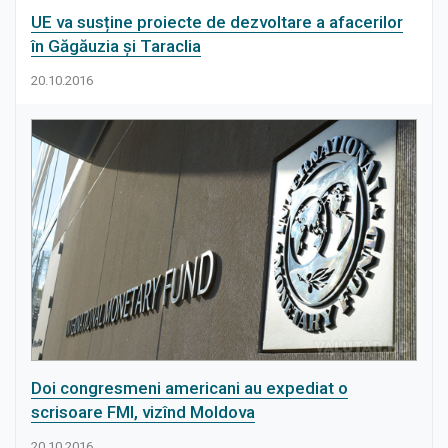
UE va susține proiecte de dezvoltare a afacerilor
în Găgăuzia și Taraclia
20.10.2016
Doi congresmeni americani au expediat o
scrisoare FMI, vizînd Moldova
20.10.2016