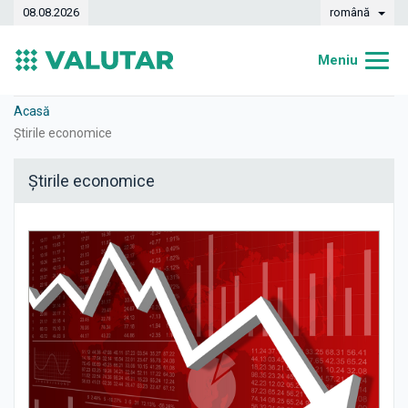
08.08.2026
română
Meniu
Acasă
Acasă
Știrile economice
Curs valutar
Știrile economice
Convertor
Dinamica
Bănci
Case de schimb
Valute
Transferuri de bani