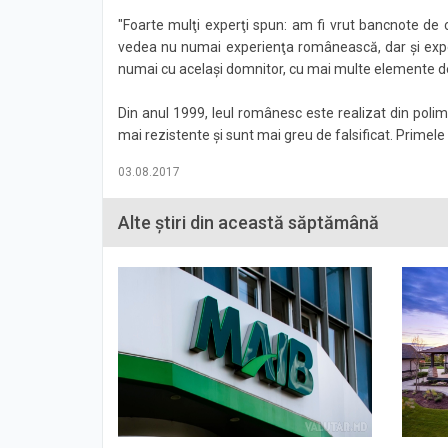
"Foarte mulţi experţi spun: am fi vrut bancnote de ca
vedea nu numai experienţa românească, dar şi expe
numai cu acelaşi domnitor, cu mai multe elemente de
Din anul 1999, leul românesc este realizat din polim
mai rezistente şi sunt mai greu de falsificat. Primele
03.08.2017
Alte știri din această săptămână