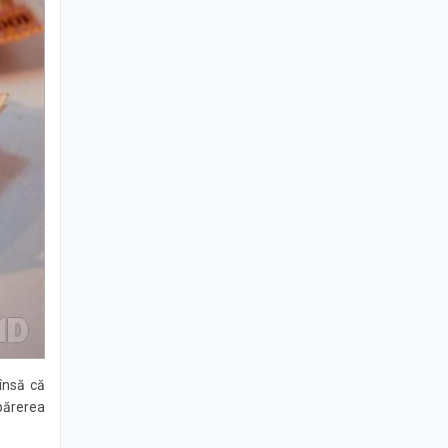
 însă că
părerea