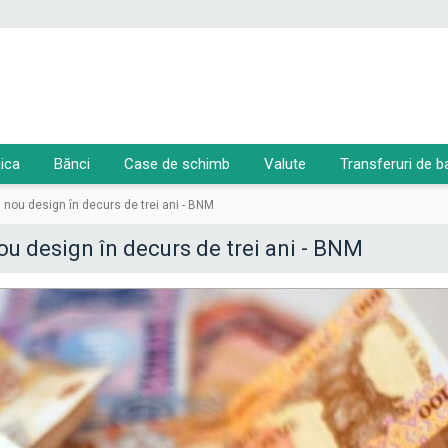
ica
Bănci
Case de schimb
Valute
Transferuri de b
nou design în decurs de trei ani - BNM
u design în decurs de trei ani - BNM