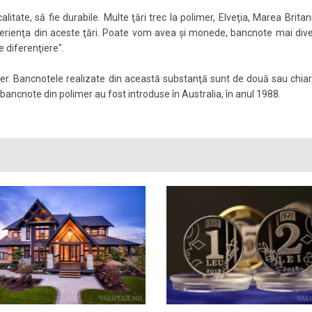
litate, să fie durabile. Multe ţări trec la polimer, Elveţia, Marea Brita
rienţa din aceste ţări. Poate vom avea şi monede, bancnote mai dive
 diferenţiere".
er. Bancnotele realizate din această substanţă sunt de două sau chiar 
 bancnote din polimer au fost introduse în Australia, în anul 1988.