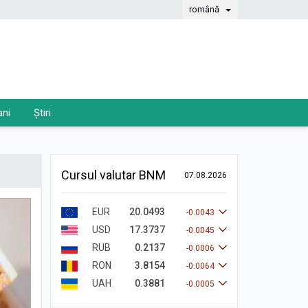
română
ani
Știri
Cursul valutar BNM
07.08.2026
EUR
20.0493
-0.0043
USD
17.3737
-0.0045
RUB
0.2137
-0.0006
RON
3.8154
-0.0064
UAH
0.3881
-0.0005