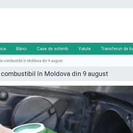
ica
Bănci
Case de schimb
Valute
Transferuri de b
i la combustibil în Moldova din 9 august
la combustibil în Moldova din 9 august