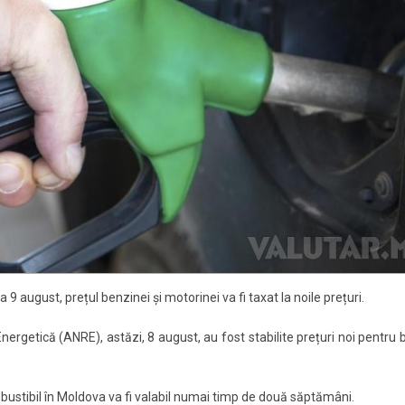
9 august, prețul benzinei și motorinei va fi taxat la noile prețuri.
nergetică (ANRE), astăzi, 8 august, au fost stabilite prețuri noi pentru
ustibil în Moldova va fi valabil numai timp de două săptămâni.