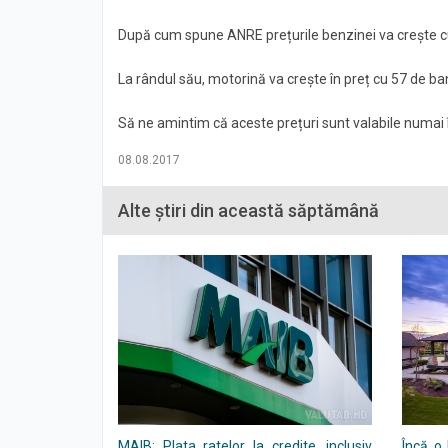
După cum spune ANRE prețurile benzinei va crește cu 54
La rândul său, motorină va crește în preț cu 57 de bani
Să ne amintim că aceste prețuri sunt valabile numai
08.08.2017
Alte știri din această săptămână
MAIB: Plata ratelor la credite, inclusiv
Încă o