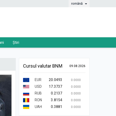
română
ani
Știri
Cursul valutar BNM
09.08.2026
EUR
20.0493
0.0000
USD
17.3737
0.0000
RUB
0.2137
0.0000
RON
3.8154
0.0000
UAH
0.3881
0.0000