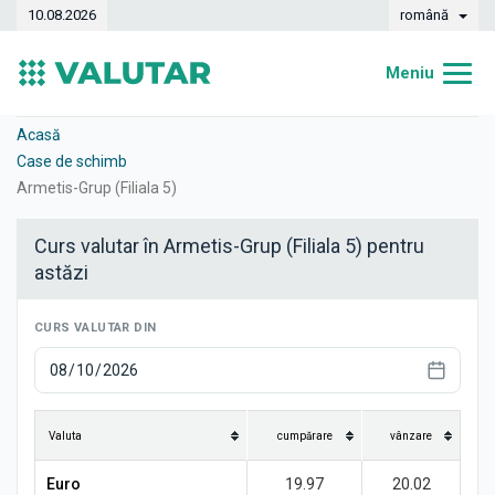
10.08.2026
română
Meniu
Acasă
Acasă
Case de schimb
Curs valutar
Armetis-Grup (Filiala 5)
Convertor
Curs valutar în Armetis-Grup (Filiala 5) pentru
astăzi
Dinamica
Bănci
CURS VALUTAR DIN
Case de schimb
Valute
Valuta
cumpărare
vânzare
Transferuri de bani
Euro
19.97
20.02