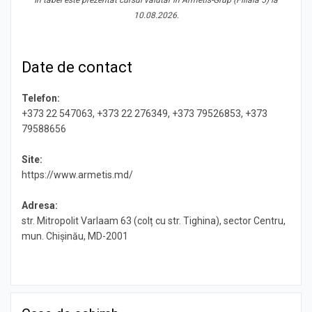
În tabel este prezentat cursul valutar în Armetis-Grup (Filiala 5) la
10.08.2026.
Date de contact
Telefon:
+373 22 547063, +373 22 276349, +373 79526853, +373
79588656
Site:
https://www.armetis.md/
Adresa:
str. Mitropolit Varlaam 63 (colț cu str. Tighina), sector Centru,
mun. Chișinău, MD-2001