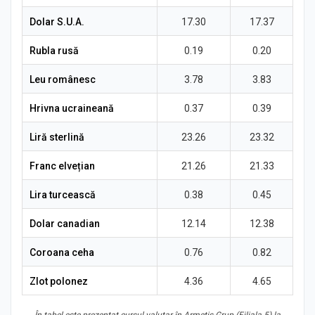
Știri
Dolar S.U.A.
17.30
17.37
Rubla rusă
0.19
0.20
Leu românesc
3.78
3.83
Hrivna ucraineană
0.37
0.39
Liră sterlină
23.26
23.32
Franc elvețian
21.26
21.33
Lira turcească
0.38
0.45
Dolar canadian
12.14
12.38
Coroana ceha
0.76
0.82
Zlot polonez
4.36
4.65