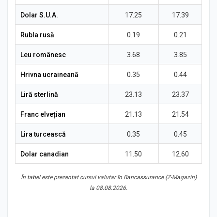
Știri
Dolar S.U.A.
17.25
17.39
Rubla rusă
0.19
0.21
Leu românesc
3.68
3.85
Hrivna ucraineană
0.35
0.44
Liră sterlină
23.13
23.37
Franc elvețian
21.13
21.54
Lira turcească
0.35
0.45
Dolar canadian
11.50
12.60
În tabel este prezentat cursul valutar în Bancassurance (Z-Magazin)
la 08.08.2026.