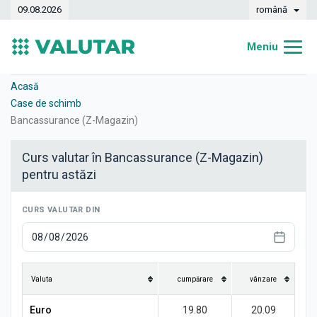
09.08.2026
română
Meniu
Acasă
Acasă
Case de schimb
Curs valutar
Bancassurance (Z-Magazin)
Convertor
Curs valutar în Bancassurance (Z-Magazin)
pentru astăzi
Dinamica
Bănci
CURS VALUTAR DIN
Case de schimb
Valute
Valuta
cumpărare
vânzare
Transferuri de bani
Euro
19.80
20.09