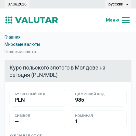
07.08.2026
русский
Меню
Главная
Главная
Мировые валюты
Курсы валют
Польская злота
Конвертер
Курс польского злотого в Молдове на
сегодня (PLN/MDL)
Динамика
Банки
БУКВЕННЫЙ КОД
ЦИФРОВОЙ КОД
PLN
985
Обменные кассы
Валюты
СИМВОЛ
НОМИНАЛ
—
1
Денежные переводы
КУРСЫ ВАЛЮТ ОТ