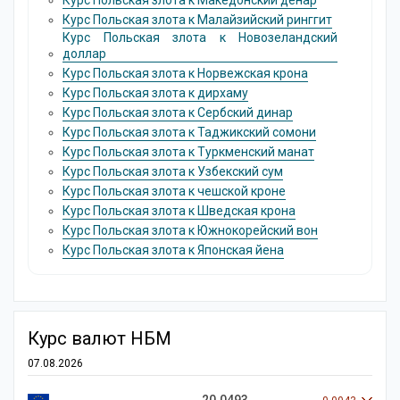
Курс Польская злота к Македонский денар
Курс Польская злота к Малайзийский ринггит
Курс Польская злота к Новозеландский
доллар
Курс Польская злота к Норвежская крона
Курс Польская злота к дирхаму
Курс Польская злота к Сербский динар
Курс Польская злота к Таджикский сомони
Курс Польская злота к Туркменский манат
Курс Польская злота к Узбекский сум
Курс Польская злота к чешской кроне
Курс Польская злота к Шведская крона
Курс Польская злота к Южнокорейский вон
Курс Польская злота к Японская йена
Курс валют НБМ
07.08.2026