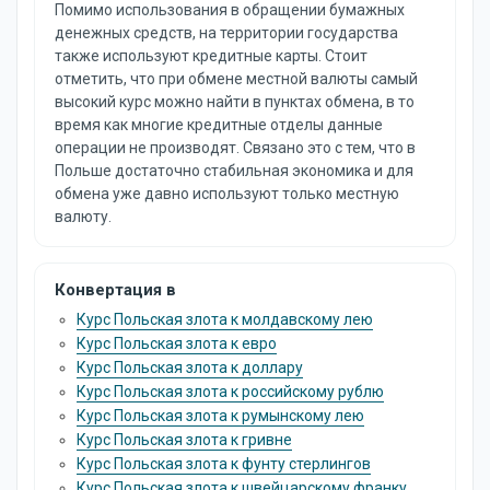
Помимо использования в обращении бумажных
денежных средств, на территории государства
также используют кредитные карты. Стоит
отметить, что при обмене местной валюты самый
высокий курс можно найти в пунктах обмена, в то
время как многие кредитные отделы данные
операции не производят. Связано это с тем, что в
Польше достаточно стабильная экономика и для
обмена уже давно используют только местную
валюту.
Конвертация в
Курс Польская злота к молдавскому лею
Курс Польская злота к евро
Курс Польская злота к доллару
Курс Польская злота к российскому рублю
Курс Польская злота к румынскому лею
Курс Польская злота к гривне
Курс Польская злота к фунту стерлингов
Курс Польская злота к швейцарскому франку