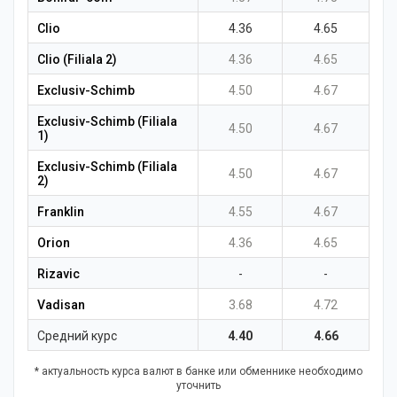
Clio
4.36
4.65
Clio (Filiala 2)
4.36
4.65
Exclusiv-Schimb
4.50
4.67
Exclusiv-Schimb (Filiala
4.50
4.67
1)
Exclusiv-Schimb (Filiala
4.50
4.67
2)
Franklin
4.55
4.67
Orion
4.36
4.65
Rizavic
-
-
Vadisan
3.68
4.72
Средний курс
4.40
4.66
* актуальность курса валют в банке или обменнике необходимо
уточнить