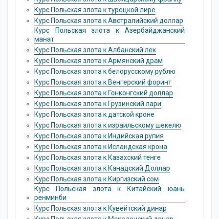
Курс Польская злота к турецкой лире
Курс Польская злота к Австралийский доллар
Курс Польская злота к Азербайджанский
манат
Курс Польская злота к Албанский лек
Курс Польская злота к Армянский драм
Курс Польская злота к белорусскому рублю
Курс Польская злота к Венгерский форинт
Курс Польская злота к Гонконгский доллаp
Курс Польская злота к Грузинский лари
Курс Польская злота к датской кроне
Курс Польская злота к израильскому шекелю
Курс Польская злота к Индийская pупия
Курс Польская злота к Исландская крона
Курс Польская злота к Казахский тенге
Курс Польская злота к Канадский Доллар
Курс Польская злота к Киргизский сом
Курс Польская злота к Китайский юань
ренминби
Курс Польская злота к Кувейтский динар