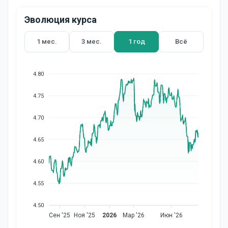
Эволюция курса
1 мес.
3 мес.
1 год
Всё
4.80
4.75
4.70
4.65
4.60
4.55
4.50
Сен '25
Ноя '25
2026
Мар '26
Июн '26