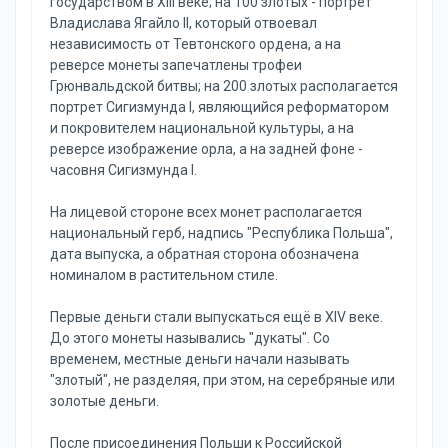
государством в XIII веке; на 100 злотых - портрет
Владислава Ягайло II, который отвоевал
независимость от Тевтонского ордена, а на
реверсе монеты запечатлены трофеи
Грюнвальдской битвы; на 200 злотых располагается
портрет Сигизмунда I, являющийся реформатором
и покровителем национальной культуры, а на
реверсе изображение орла, а на задней фоне -
часовня Сигизмунда I.
На лицевой стороне всех монет располагается
национальный герб, надпись "Республика Польша",
дата выпуска, а обратная сторона обозначена
номиналом в растительном стиле.
Первые деньги стали выпускаться ещё в XIV веке.
До этого монеты назывались "дукаты". Со
временем, местные деньги начали называть
"злотый", не разделяя, при этом, на серебряные или
золотые деньги.
После присоединения Польши к Российской