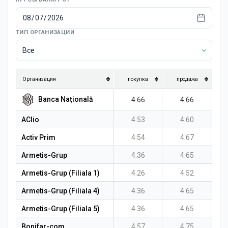
Новости
ТИП ОРГАНИЗАЦИИ
Все
Организация
покупка
продажа
Banca Națională
4.66
4.66
AClio
4.53
4.60
Activ Prim
4.54
4.67
Armetis-Grup
4.36
4.65
Armetis-Grup (Filiala 1)
4.26
4.52
Armetis-Grup (Filiala 4)
4.36
4.65
Armetis-Grup (Filiala 5)
4.36
4.65
Bonifar-com
4.57
4.75