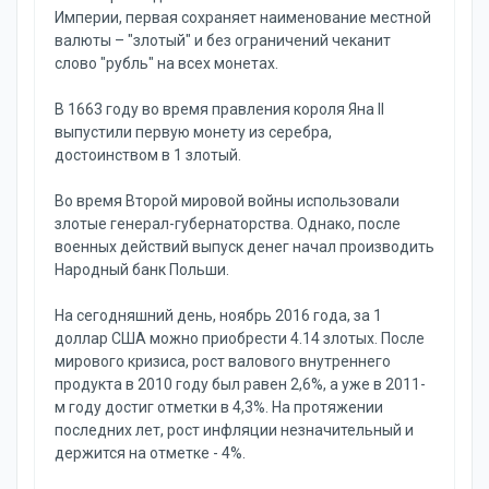
Империи, первая сохраняет наименование местной
валюты – "злотый" и без ограничений чеканит
слово "рубль" на всех монетах.
В 1663 году во время правления короля Яна II
выпустили первую монету из серебра,
достоинством в 1 злотый.
Во время Второй мировой войны использовали
злотые генерал-губернаторства. Однако, после
военных действий выпуск денег начал производить
Народный банк Польши.
На сегодняшний день, ноябрь 2016 года, за 1
доллар США можно приобрести 4.14 злотых. После
мирового кризиса, рост валового внутреннего
продукта в 2010 году был равен 2,6%, а уже в 2011-
м году достиг отметки в 4,3%. На протяжении
последних лет, рост инфляции незначительный и
держится на отметке - 4%.