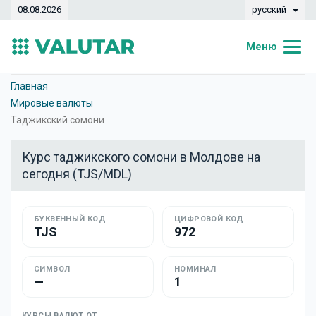
08.08.2026
русский
Меню
Главная
Главная
Мировые валюты
Курсы валют
Таджикский сомони
Конвертер
Курс таджикского сомони в Молдове на
сегодня (TJS/MDL)
Динамика
Банки
БУКВЕННЫЙ КОД
ЦИФРОВОЙ КОД
TJS
972
Обменные кассы
Валюты
СИМВОЛ
НОМИНАЛ
—
1
Денежные переводы
КУРСЫ ВАЛЮТ ОТ