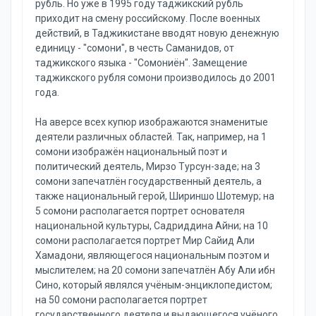
рубль. Но уже в 1995 году таджикский рубль
приходит на смену российскому. После военных
действий, в Таджикистане вводят новую денежную
единицу - "сомони", в честь Саманидов, от
таджикского языка - "Сомониён". Замещение
таджикского рубля сомони производилось до 2001
года.
На аверсе всех купюр изображаются знаменитые
деятели различных областей. Так, например, на 1
сомони изображён национальный поэт и
политический деятель, Мирзо Турсун-заде; на 3
сомони запечатлён государственный деятель, а
также национальный герой, Шириншо Шотемур; на
5 сомони располагается портрет основателя
национальной культуры, Садриддина Айни; на 10
сомони располагается портрет Мир Сайид Али
Хамадони, являющегося национальным поэтом и
мыслителем; на 20 сомони запечатлён Абу Али ибн
Сино, который являлся учёным-энциклопедистом;
на 50 сомони располагается портрет
государственного деятеля и выдающегося учёного,