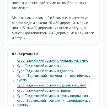
цветом, а также ещё применяется 8 защитных
элементов.
Монеты номиналом 1, 3 и 5 сомони чеканятся из
сплава меди и никеля, 25 и 50 дирам - из меди и
цинка, 5, 10 и 20 дирамов - из стали и латуни, а
монеты достоинством 1 и 2 дирама - из меди, стали
и латуни.
Конвертация в
Курс Таджикский сомони к молдавскому лею
Курс Таджикский сомони к евро
Курс Таджикский сомони к доллару
Курс Таджикский сомони к российскому
рублю
Курс Таджикский сомони к румынскому лею
Курс Таджикский сомони к гривне
Курс Таджикский сомони к фунту стерлингов
Курс Таджикский сомони к швейцарскому
франку