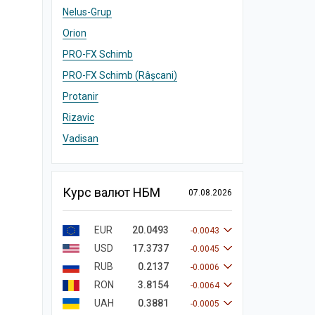
Nelus-Grup
Orion
PRO-FX Schimb
PRO-FX Schimb (Râșcani)
Protanir
Rizavic
Vadisan
Курс валют НБМ
07.08.2026
EUR
20.0493
-0.0043
USD
17.3737
-0.0045
RUB
0.2137
-0.0006
RON
3.8154
-0.0064
UAH
0.3881
-0.0005