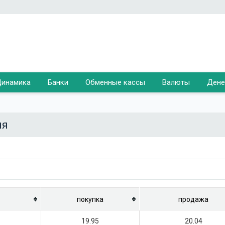
инамика
Банки
Обменные кассы
Валюты
Дене
ня
покупка
продажа
19.95
20.04