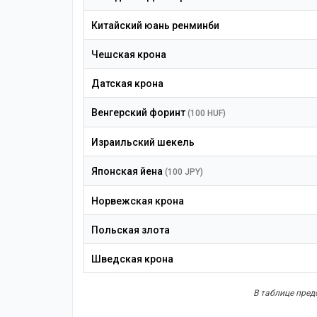
Китайский юань ренминби
Чешская крона
Датская крона
Венгерский форинт
(100 HUF)
Израильский шекель
Японская йена
(100 JPY)
Норвежская крона
Польская злота
Шведская крона
В таблице предс