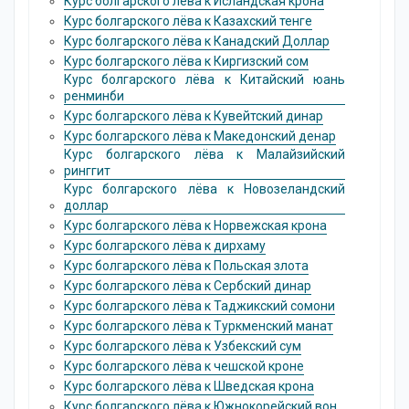
Курс болгарского лёва к Исландская крона
Курс болгарского лёва к Казахский тенге
Курс болгарского лёва к Канадский Доллар
Курс болгарского лёва к Киргизский сом
Курс болгарского лёва к Китайский юань
ренминби
Курс болгарского лёва к Кувейтский динар
Курс болгарского лёва к Македонский денар
Курс болгарского лёва к Малайзийский
ринггит
Курс болгарского лёва к Новозеландский
доллар
Курс болгарского лёва к Норвежская крона
Курс болгарского лёва к дирхаму
Курс болгарского лёва к Польская злота
Курс болгарского лёва к Сербский динар
Курс болгарского лёва к Таджикский сомони
Курс болгарского лёва к Туркменский манат
Курс болгарского лёва к Узбекский сум
Курс болгарского лёва к чешской кроне
Курс болгарского лёва к Шведская крона
Курс болгарского лёва к Южнокорейский вон