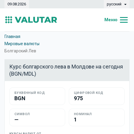
09.08.2026
русский
Меню
Главная
Главная
Мировые валюты
Курсы валют
Болгарский Лев
Конвертер
Курс болгарского лева в Молдове на сегодня
(BGN/MDL)
Динамика
Банки
БУКВЕННЫЙ КОД
ЦИФРОВОЙ КОД
BGN
975
Обменные кассы
Валюты
СИМВОЛ
НОМИНАЛ
—
1
Денежные переводы
КУРСЫ ВАЛЮТ ОТ