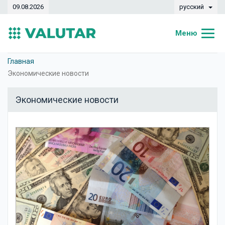
09.08.2026
русский
Меню
Главная
Главная
Экономические новости
Курсы валют
Экономические новости
Конвертер
Динамика
Банки
Обменные кассы
Валюты
Денежные переводы