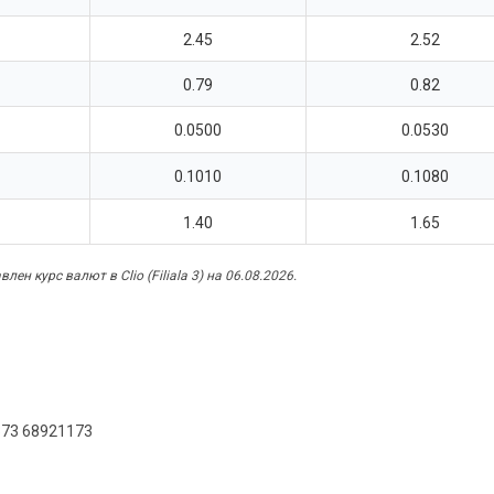
2.45
2.52
0.79
0.82
0.0500
0.0530
0.1010
0.1080
1.40
1.65
лен курс валют в Clio (Filiala 3) на 06.08.2026.
373 68921173