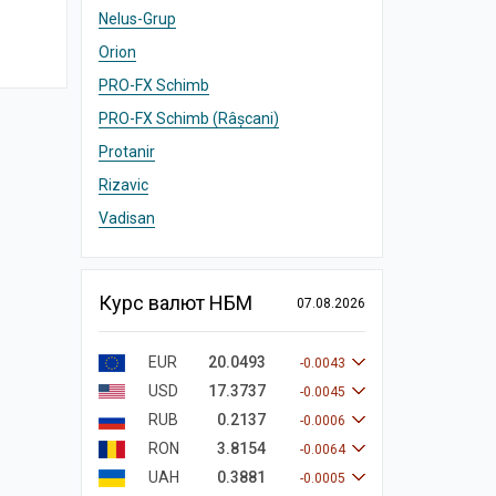
Nelus-Grup
Orion
PRO-FX Schimb
PRO-FX Schimb (Râșcani)
Protanir
Rizavic
Vadisan
Курс валют НБМ
07.08.2026
EUR
20.0493
-0.0043
USD
17.3737
-0.0045
RUB
0.2137
-0.0006
RON
3.8154
-0.0064
UAH
0.3881
-0.0005