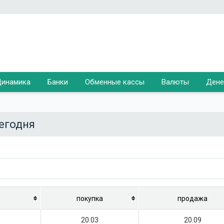
инамика
Банки
Обменные кассы
Валюты
Дене
сегодня
покупка
продажа
20.03
20.09