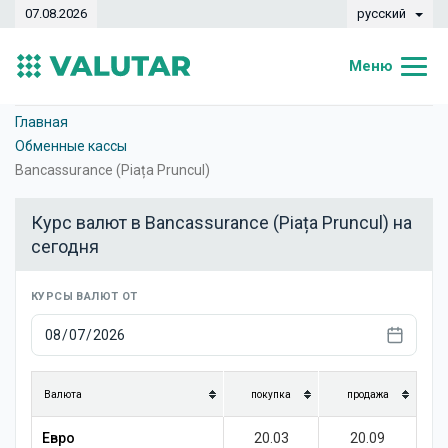
07.08.2026
русский
Меню
Главная
Главная
Обменные кассы
Курсы валют
Bancassurance (Piața Pruncul)
Конвертер
Курс валют в Bancassurance (Piața Pruncul) на
сегодня
Динамика
Банки
КУРСЫ ВАЛЮТ ОТ
Обменные кассы
Валюты
Валюта
покупка
продажа
Денежные переводы
Евро
20.03
20.09