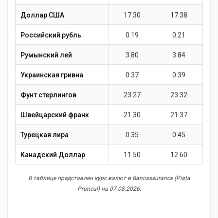
Новости
Доллар США
17.30
17.38
Российский рубль
0.19
0.21
Румынский лей
3.80
3.84
Украинская гривна
0.37
0.39
Фунт стерлингов
23.27
23.32
Швейцарский франк
21.30
21.37
Турецкая лира
0.35
0.45
Канадский Доллар
11.50
12.60
В таблице представлен курс валют в Bancassurance (Piața
Pruncul) на 07.08.2026.