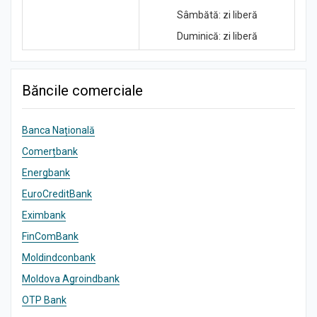
Sâmbătă: zi liberă
Duminică: zi liberă
Băncile comerciale
Banca Națională
Comerțbank
Energbank
EuroCreditBank
Eximbank
FinComBank
Moldindconbank
Moldova Agroindbank
OTP Bank