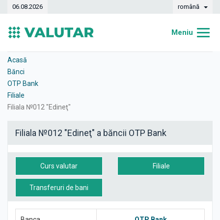
06.08.2026
română
Meniu
Acasă
Acasă
Bănci
Curs valutar
OTP Bank
Filiale
Convertor
Filiala №012 "Edineţ"
Dinamica
Filiala №012 "Edineţ" a băncii OTP Bank
Bănci
Case de schimb
Curs valutar
Filiale
Valute
Transferuri de bani
Transferuri de bani
Banca
OTP Bank