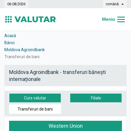
06.08.2026
română
Meniu
Acasă
Acasă
Bănci
Curs valutar
Moldova Agroindbank
Transferuri de bani
Convertor
Moldova Agroindbank - transferuri bănești
Dinamica
internaționale
Bănci
Case de schimb
Curs valutar
Filiale
Valute
Transferuri de bani
Transferuri de bani
Western Union