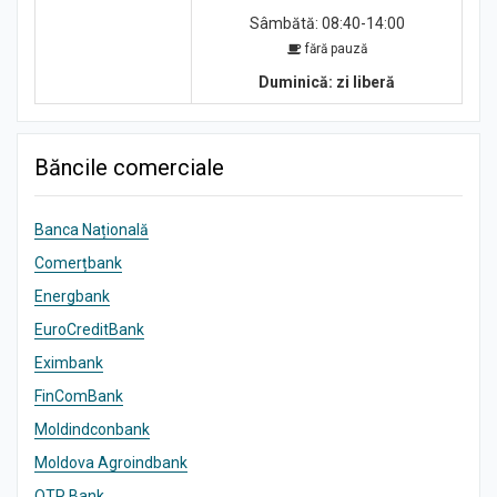
Sâmbătă: 08:40-14:00
fără pauză
Duminică: zi liberă
Băncile comerciale
Banca Națională
Comerțbank
Energbank
EuroCreditBank
Eximbank
FinComBank
Moldindconbank
Moldova Agroindbank
OTP Bank