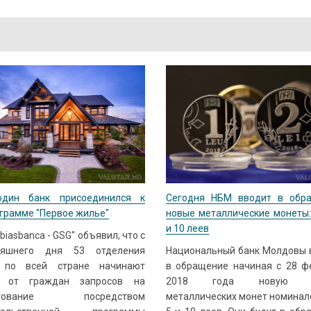
дин банк присоединился к
Сегодня НБМ вводит в обр
грамме "Первое жилье"
новые металлические монеты: 
и 10 леев
biasbanca - GSG" объявил, что с
няшнего дня 53 отделения
Национальный банк Молдовы 
 по всей стране начинают
в обращение начиная с 28 ф
 от граждан запросов на
2018 года новую с
итование посредством
металлических монет номинало