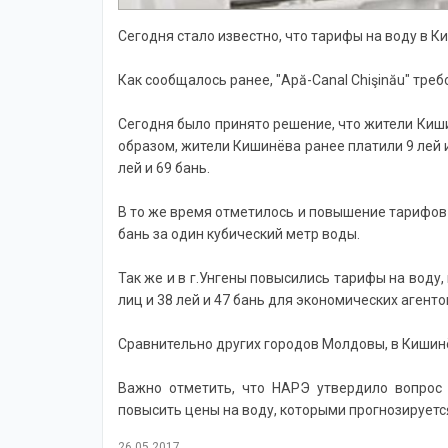
Сегодня стало известно, что тарифы на воду в 
Как сообщалось ранее, "Apă-Canal Chişinău" тре
Сегодня было принято решение, что жители Киш
образом, жители Кишинёва ранее платили 9 лей и
лей и 69 бань.
В то же время отметилось и повышение тарифов 
бань за один кубический метр воды.
Так же и в г.Унгены повысились тарифы на воду
лиц и 38 лей и 47 бань для экономических агенто
Сравнительно других городов Молдовы, в Кишин
Важно отметить, что НАРЭ утвердило вопрос п
повысить цены на воду, которыми прогнозируетс
26.05.2017