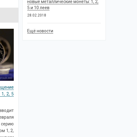
новые металлические монеты: 1, 2,
5 и 10 леев
28.02.2018
Ещё новости
ащение
1, 2, 5
вводит
евраля
ерию
м 1, 2,