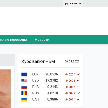
русский
жные переводы
Новости
Курс валют НБМ
06.08.2026
EUR
20.0536
-0.0254
USD
17.3782
-0.0606
RUB
0.2143
-0.0017
RON
3.8218
-0.0029
UAH
0.3886
-0.0014