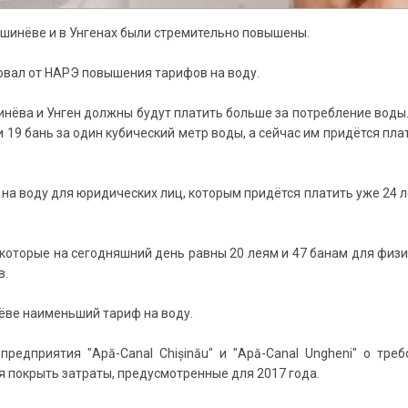
Кишинёве и в Унгенах были стремительно повышены.
бовал от НАРЭ повышения тарифов на воду.
инёва и Унген должны будут платить больше за потребление воды
 19 бань за один кубический метр воды, а сейчас им придётся пла
на воду для юридических лиц, которым придётся платить уже 24 л
, которые на сегодняшний день равны 20 леям и 47 банам для физ
в.
ёве наименьший тариф на воду.
редприятия "Apă-Canal Chișinău" и "Apă-Canal Ungheni" о треб
я покрыть затраты, предусмотренные для 2017 года.