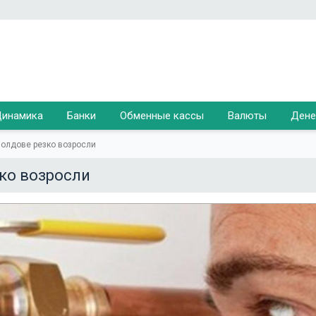
инамика
Банки
Обменные кассы
Валюты
Дене
Молдове резко возросли
ко возросли