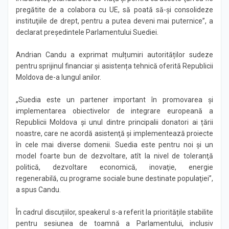
pregătite de a colabora cu UE, să poată să-şi consolideze
instituţiile de drept, pentru a putea deveni mai puternice”, a
declarat președintele Parlamentului Suediei.
Andrian Candu a exprimat mulțumiri autorităților sudeze
pentru sprijinul financiar și asistența tehnică oferită Republicii
Moldova de-a lungul anilor.
„Suedia este un partener important în promovarea şi
implementarea obiectivelor de integrare europeană a
Republicii Moldova și unul dintre principalii donatori ai țării
noastre, care ne acordă asistenţă şi implementează proiecte
în cele mai diverse domenii. Suedia este pentru noi și un
model foarte bun de dezvoltare, atît la nivel de toleranţă
politică, dezvoltare economică, inovaţie, energie
regenerabilă, cu programe sociale bune destinate populaţiei”,
a spus Candu.
În cadrul discuțiilor, speakerul s-a referit la prioritățile stabilite
pentru sesiunea de toamnă a Parlamentului, inclusiv