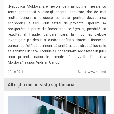
„Republica Moldova are nevoie de mai puține mesaje cu
tentă geopolitică și discuții despre identitate, dar de mai
multe acțiuni și proiecte concrete pentru dezvoltarea
economică a țării. Prin astfel de proiecte, sperăm să
recuperăm o parte din încrederea cetățenilor, pierdută ca
rezultat al fraudei bancare, care, la rîndul ei, trebuie
investigată pe deplin și curățat definitiv sistemul financiar-
bancar, astfel încât oamenii să simtă cu adevărat că lucrurile
se schimbă în țară. Trebuie să consolidăm societatea în jurul
unor proiecte naționale, menite să dezvolte Republica
Moldova”, a spus Andrian Candu.
Sursa:
www.noi.md
10.10.2016
Alte știri din această săptămână