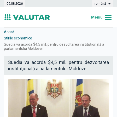
09.08.2026
română
Meniu
Acasă
Acasă
Știrile economice
Curs valutar
Suedia va acorda $4,5 mil. pentru dezvoltarea instituţională a
parlamentului Moldovei
Convertor
Suedia va acorda $4,5 mil. pentru dezvoltarea
Dinamica
instituţională a parlamentului Moldovei
Bănci
Case de schimb
Valute
Transferuri de bani