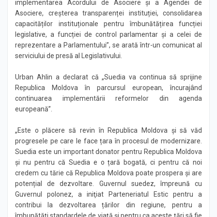
implementarea Acordului de Asociere și a Agendei de
Asociere, creșterea transparenței instituției, consolidarea
capacităților instituționale pentru îmbunătățirea funcției
legislative, a funcției de control parlamentar şi a celei de
reprezentare a Parlamentului”, se arată într-un comunicat al
serviciului de presă al Legislativului.
Urban Ahlin a declarat că „Suedia va continua să sprijine
Republica Moldova în parcursul european, încurajând
continuarea implementării reformelor din agenda
europeană”.
„Este o plăcere să revin în Republica Moldova și să văd
progresele pe care le face țara în procesul de modernizare.
Suedia este un important donator pentru Republica Moldova
și nu pentru că Suedia e o țară bogată, ci pentru că noi
credem cu tărie că Republica Moldova poate prospera și are
potențial de dezvoltare. Guvernul suedez, împreună cu
Guvernul polonez, a iniţiat Parteneriatul Estic pentru a
contribui la dezvoltarea țărilor din regiune, pentru a
îmbunătăţi standardele de viaţă și pentru ca aceste ţări să fie