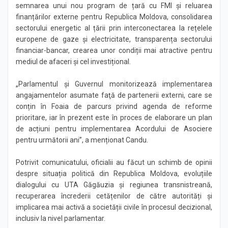
semnarea unui nou program de țară cu FMI și reluarea
finanțărilor externe pentru Republica Moldova, consolidarea
sectorului energetic al țării prin interconectarea la rețelele
europene de gaze și electricitate, transparența sectorului
financiar-bancar, crearea unor condiții mai atractive pentru
mediul de afaceri și cel investițional.
„Parlamentul și Guvernul monitorizează implementarea
angajamentelor asumate faţă de partenerii externi, care se
conțin în Foaia de parcurs privind agenda de reforme
prioritare, iar în prezent este în proces de elaborare un plan
de acțiuni pentru implementarea Acordului de Asociere
pentru următorii ani”, a menționat Candu.
Potrivit comunicatului, oficialii au făcut un schimb de opinii
despre situația politică din Republica Moldova, evoluțiile
dialogului cu UTA Găgăuzia și regiunea transnistreană,
recuperarea încrederii cetățenilor de către autorități și
implicarea mai activă a societății civile în procesul decizional,
inclusiv la nivel parlamentar.