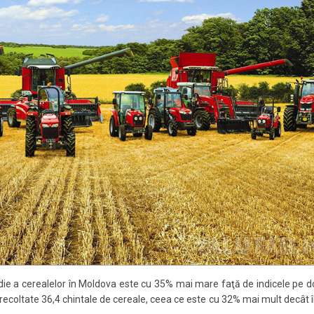
medie a cerealelor în Moldova este cu 35% mai mare faţă de indicele pe
st recoltate 36,4 chintale de cereale, ceea ce este cu 32% mai mult decât 