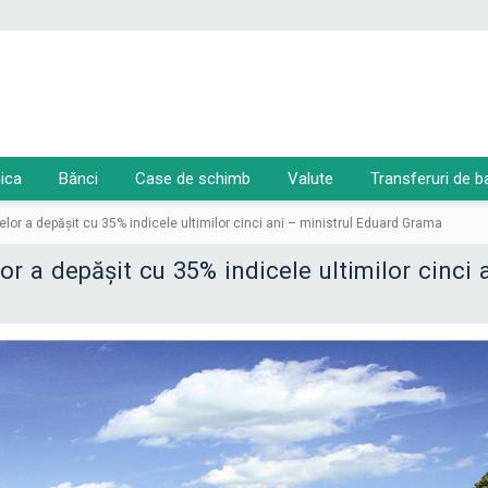
ica
Bănci
Case de schimb
Valute
Transferuri de b
lor a depăşit cu 35% indicele ultimilor cinci ani – ministrul Eduard Grama
or a depăşit cu 35% indicele ultimilor cinci 