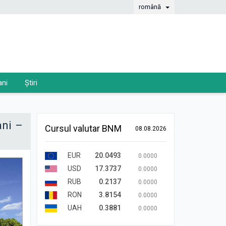
română
ani
Știri
ani –
Cursul valutar BNM
08.08.2026
EUR
20.0493
0.0000
USD
17.3737
0.0000
RUB
0.2137
0.0000
RON
3.8154
0.0000
UAH
0.3881
0.0000