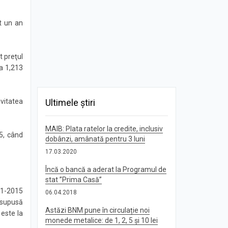
t un an
t preţul
ca 1,213
Ultimele știri
vitatea
MAIB: Plata ratelor la credite, inclusiv
5, când
dobânzi, amânată pentru 3 luni
17.03.2020
Încă o bancă a aderat la Programul de
stat ”Prima Casă”
011-2015
06.04.2018
 supusă
Astăzi BNM pune în circulație noi
 este la
monede metalice: de 1, 2, 5 și 10 lei