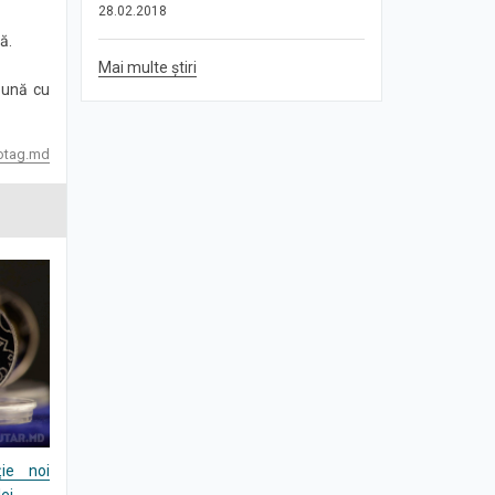
28.02.2018
ă.
Mai multe știri
bună cu
otag.md
ie noi