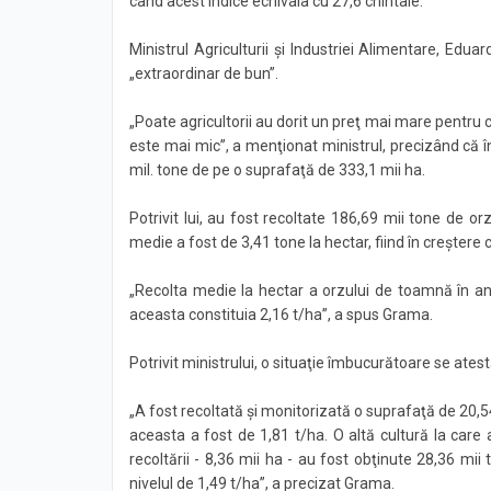
când acest indice echivala cu 27,6 chintale.
Ministrul Agriculturii şi Industriei Alimentare, Ed
„extraordinar de bun”.
„Poate agricultorii au dorit un preţ mai mare pentru c
este mai mic”, a menţionat ministrul, precizând că 
mil. tone de pe o suprafaţă de 333,1 mii ha.
Potrivit lui, au fost recoltate 186,69 mii tone de 
medie a fost de 3,41 tone la hectar, fiind în creştere
„Recolta medie la hectar a orzului de toamnă în a
aceasta constituia 2,16 t/ha”, a spus Grama.
Potrivit ministrului, o situaţie îmbucurătoare se atest
„A fost recoltată şi monitorizată o suprafaţă de 20,5
aceasta a fost de 1,81 t/ha. O altă cultură la car
recoltării - 8,36 mii ha - au fost obţinute 28,36 mii 
nivelul de 1,49 t/ha”, a precizat Grama.