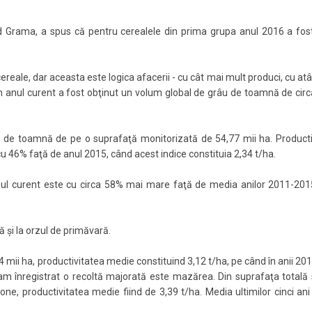
uard Grama, a spus că pentru cerealele din prima grupa anul 2016 a fos
ereale, dar aceasta este logica afacerii - cu cât mai mult produci, cu atâ
în anul curent a fost obţinut un volum global de grâu de toamnă de cir
orz de toamnă de pe o suprafaţă monitorizată de 54,77 mii ha. Producti
 cu 46% faţă de anul 2015, când acest indice constituia 2,34 t/ha.
nul curent este cu circa 58% mai mare faţă de media anilor 2011-201
ă şi la orzul de primăvară.
4 mii ha, productivitatea medie constituind 3,12 t/ha, pe când în anii 2
e am înregistrat o recoltă majorată este mazărea. Din suprafaţa totală
tone, productivitatea medie fiind de 3,39 t/ha. Media ultimilor cinci ani