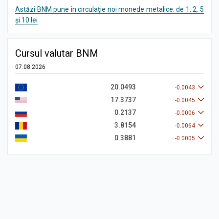
Astăzi BNM pune în circulație noi monede metalice: de 1, 2, 5
și 10 lei
Cursul valutar BNM
07.08.2026
20.0493
-0.0043
17.3737
-0.0045
0.2137
-0.0006
3.8154
-0.0064
0.3881
-0.0005