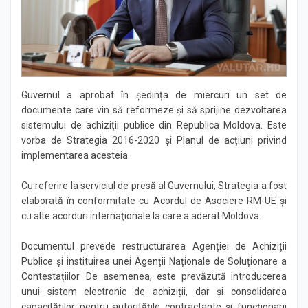
Știri
Guvernul a aprobat în ședința de miercuri un set de
documente care vin să reformeze și să sprijine dezvoltarea
sistemului de achiziții publice din Republica Moldova. Este
vorba de Strategia 2016-2020 și Planul de acțiuni privind
implementarea acesteia.
Cu referire la serviciul de presă al Guvernului, Strategia a fost
elaborată în conformitate cu Acordul de Asociere RM-UE şi
cu alte acorduri internaţionale la care a aderat Moldova.
Documentul prevede restructurarea Agenției de Achiziții
Publice și instituirea unei Agenții Naționale de Soluționare a
Contestațiilor. De asemenea, este prevăzută introducerea
unui sistem electronic de achiziții, dar şi consolidarea
capacităților pentru autoritățile contractante și funcționarii