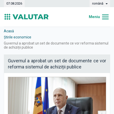
07.08.2026
română
Meniu
Acasă
Acasă
Știrile economice
Curs valutar
Guvernul a aprobat un set de documente ce vor reforma sistemul
de achiziții publice
Convertor
Guvernul a aprobat un set de documente ce vor
Dinamica
reforma sistemul de achiziții publice
Bănci
Case de schimb
Valute
Transferuri de bani