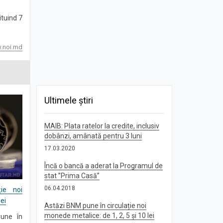
ituind 7
.noi.md
Ultimele știri
MAIB: Plata ratelor la credite, inclusiv
dobânzi, amânată pentru 3 luni
17.03.2020
Încă o bancă a aderat la Programul de
stat ”Prima Casă”
06.04.2018
ie noi
ei
Astăzi BNM pune în circulație noi
monede metalice: de 1, 2, 5 și 10 lei
pune în