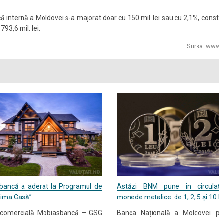
că internă a Moldovei s-a majorat doar cu 150 mil. lei sau cu 2,1%, const
793,6 mil. lei.
Sursa:
www
 bancă a aderat la Programul de
Astăzi BNM pune în circulaț
Prima Casă”
monede metalice: de 1, 2, 5 și 10 l
comercială Mobiasbancă – GSG
Banca Națională a Moldovei 