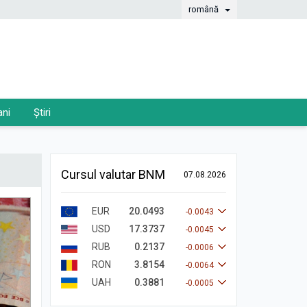
română
ani
Știri
Cursul valutar BNM
07.08.2026
EUR
20.0493
-0.0043
USD
17.3737
-0.0045
RUB
0.2137
-0.0006
RON
3.8154
-0.0064
UAH
0.3881
-0.0005