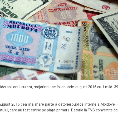
derabil anul curent, majorîndu-se în ianuarie-august 2016 cu 1 mild. 39
unii august 2016 cea mai mare parte a datoriei publice interne a Moldovei
statului, care au fost emise pe piaţa primară. Datoria la TVS convertite co