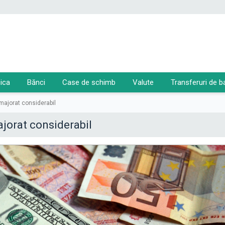
ica
Bănci
Case de schimb
Valute
Transferuri de b
 majorat considerabil
ajorat considerabil