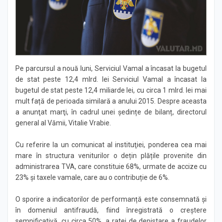
Știri
Pe parcursul a nouă luni, Serviciul Vamal a încasat la bugetul
de stat peste 12,4 mlrd. lei Serviciul Vamal a încasat la
bugetul de stat peste 12,4 miliarde lei, cu circa 1 mlrd. lei mai
mult față de perioada similară a anului 2015. Despre aceasta
a anunţat marţi, în cadrul unei ședințe de bilanț, directorul
general al Vămii, Vitalie Vrabie.
Cu referire la un comunicat al instituţiei, ponderea cea mai
mare în structura veniturilor o dețin plățile provenite din
administrarea TVA, care constituie 68%, urmate de accize cu
23% și taxele vamale, care au o contribuție de 6%.
O sporire a indicatorilor de performanță este consemnată și
în domeniul antifraudă, fiind înregistrată o creștere
semnificativă, cu circa 50%, a ratei de depistare a fraudelor