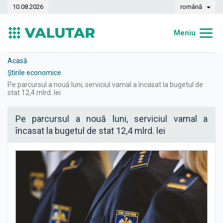
10.08.2026
română
Meniu
Acasă
Acasă
Știrile economice
Curs valutar
​Pe parcursul a nouă luni, serviciul vamal a încasat la bugetul de
stat 12,4 mlrd. lei
Convertor
​Pe parcursul a nouă luni, serviciul vamal a
Dinamica
încasat la bugetul de stat 12,4 mlrd. lei
Bănci
Case de schimb
Valute
Transferuri de bani