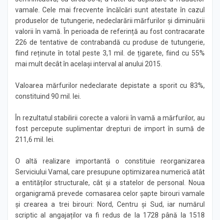
vamale. Cele mai frecvente încălcări sunt atestate în cazul
produselor de tutungerie, nedeclarării mărfurilor și diminuării
valorii în vamă. În perioada de referință au fost contracarate
226 de tentative de contrabandă cu produse de tutungerie,
fiind reținute în total peste 3,1 mil. de țigarete, fiind cu 55%
mai mult decât în același interval al anului 2015.
Valoarea mărfurilor nedeclarate depistate a sporit cu 83%,
constituind 90 mil. lei.
În rezultatul stabilirii corecte a valorii în vamă a mărfurilor, au
fost percepute suplimentar drepturi de import în sumă de
211,6 mil. lei.
O altă realizare importantă o constituie reorganizarea
Serviciului Vamal, care presupune optimizarea numerică atât
a entităților structurale, cât și a statelor de personal. Noua
organigramă prevede comasarea celor șapte birouri vamale
și crearea a trei birouri: Nord, Centru și Sud, iar numărul
scriptic al angajaților va fi redus de la 1728 până la 1518