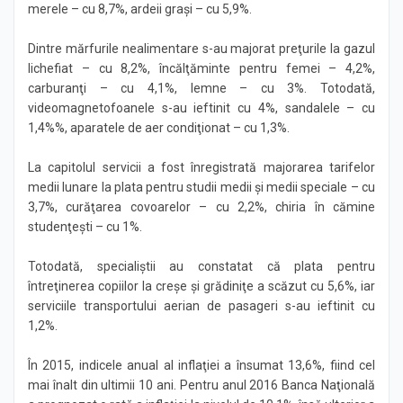
merele – cu 8,7%, ardeii graşi – cu 5,9%.
Dintre mărfurile nealimentare s-au majorat preţurile la gazul
lichefiat – cu 8,2%, încălţăminte pentru femei – 4,2%,
carburanţi – cu 4,1%, lemne – cu 3%. Totodată,
videomagnetofoanele s-au ieftinit cu 4%, sandalele – cu
1,4%%, aparatele de aer condiţionat – cu 1,3%.
La capitolul servicii a fost înregistrată majorarea tarifelor
medii lunare la plata pentru studii medii şi medii speciale – cu
3,7%, curăţarea covoarelor – cu 2,2%, chiria în cămine
studenţeşti – cu 1%.
Totodată, specialiştii au constatat că plata pentru
întreţinerea copiilor la creşe şi grădiniţe a scăzut cu 5,6%, iar
serviciile transportului aerian de pasageri s-au ieftinit cu
1,2%.
În 2015, indicele anual al inflaţiei a însumat 13,6%, fiind cel
mai înalt din ultimii 10 ani. Pentru anul 2016 Banca Naţională