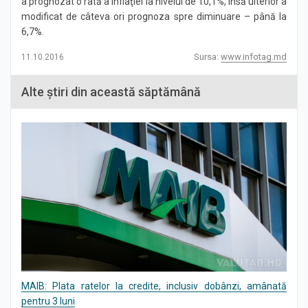
a prognozat o rată a inflaţiei la nivelul de 10,1%, însă ulterior a
modificat de câteva ori prognoza spre diminuare – până la
6,7%.
Sursa:
www.infotag.md
11.10.2016
Alte știri din această săptămână
MAIB: Plata ratelor la credite, inclusiv dobânzi, amânată
pentru 3 luni