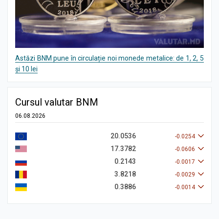
Astăzi BNM pune în circulație noi monede metalice: de 1, 2, 5
și 10 lei
Cursul valutar BNM
06.08.2026
20.0536
-0.0254
17.3782
-0.0606
0.2143
-0.0017
3.8218
-0.0029
0.3886
-0.0014