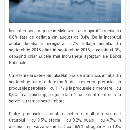
Știri
În septembrie, preţurile în Moldova s-au majorat în medie cu
0,6% faţă de deflaţia din august de 0,4%. De la începutul
anului deflaţia a înregistrat 0,7%. Inflaţia anuală, din
septembrie 2015 până în septembrie 2016, a constituit 3%,
depăşind chiar şi cele mai îndrăzneţe aşteptări ale Băncii
Naţionale.
Cu referire la datele Biroului Naţional de Statistică, inflaţia din
septembrie este determinată de creşterea preţurilor la
produsele petroliere – cu 1,1% şi la produsele alimentare – cu
0,6%. În acelaşi timp, preţurile la mărfurile nealimentare şi la
servicii au rămas neschimbate.
Dintre produsele alimentare cel mai mult s-a scumpit
usturoiul – cu 9,5%, sfecla – cu 8,2%, ouăle – cu 4,7%. În
acelaşi timp, varza s-a ieftinit cu 18,9%, strugurii – cu 10%,