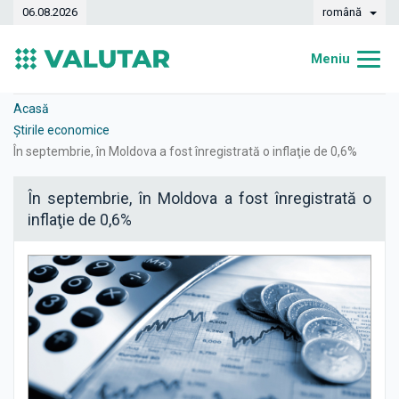
06.08.2026
română
Meniu
Acasă
Acasă
Știrile economice
Curs valutar
​În septembrie, în Moldova a fost înregistrată o inflaţie de 0,6%
Convertor
​În septembrie, în Moldova a fost înregistrată o
inflaţie de 0,6%
Dinamica
Bănci
Case de schimb
Valute
Transferuri de bani