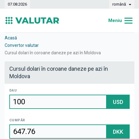
07.08.2026
română
Meniu
Acasă
Acasă
Convertor valutar
Curs valutar
Cursul dolari în coroane daneze pe azi în Moldova
Convertor
Cursul dolari în coroane daneze pe azi în
Moldova
Dinamica
Bănci
DAU
USD
Case de schimb
Valute
CUMPĂR
Transferuri de bani
DKK