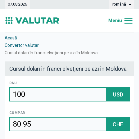
07.08.2026
română
Meniu
Acasă
Acasă
Convertor valutar
Curs valutar
Cursul dolari în franci elveţieni pe azi în Moldova
Convertor
Cursul dolari în franci elveţieni pe azi în Moldova
Dinamica
DAU
Bănci
USD
Case de schimb
CUMPĂR
Valute
CHF
Transferuri de bani