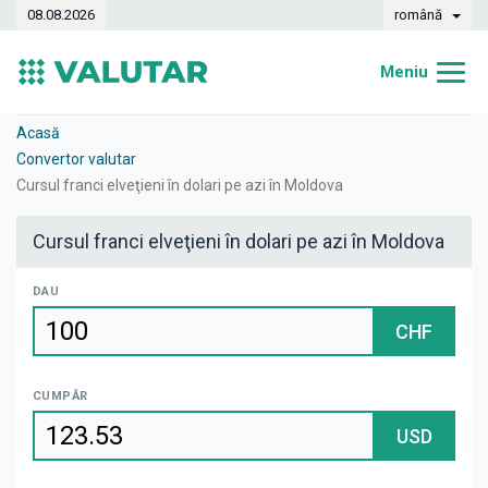
08.08.2026
română
Meniu
Acasă
Acasă
Convertor valutar
Curs valutar
Cursul franci elveţieni în dolari pe azi în Moldova
Convertor
Cursul franci elveţieni în dolari pe azi în Moldova
Dinamica
DAU
Bănci
CHF
Case de schimb
CUMPĂR
Valute
USD
Transferuri de bani