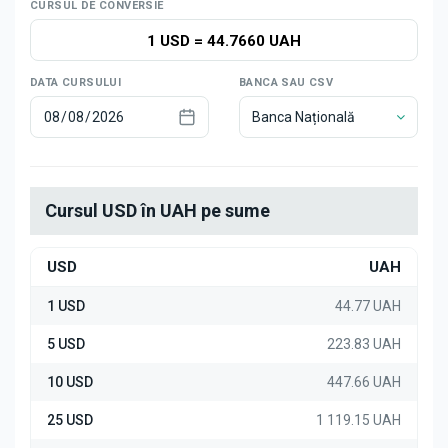
Știri
CURSUL DE CONVERSIE
1 USD
=
44.7660 UAH
DATA CURSULUI
BANCA SAU CSV
Banca Națională
Cursul USD în UAH pe sume
USD
UAH
1 USD
44.77 UAH
5 USD
223.83 UAH
10 USD
447.66 UAH
25 USD
1 119.15 UAH