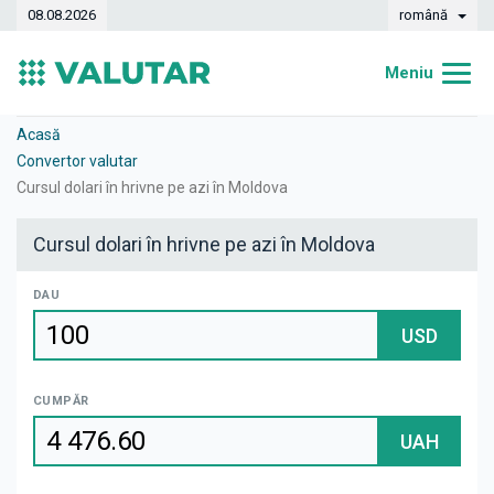
08.08.2026
română
Meniu
Acasă
Acasă
Convertor valutar
Curs valutar
Cursul dolari în hrivne pe azi în Moldova
Convertor
Cursul dolari în hrivne pe azi în Moldova
Dinamica
DAU
Bănci
USD
Case de schimb
CUMPĂR
Valute
UAH
Transferuri de bani