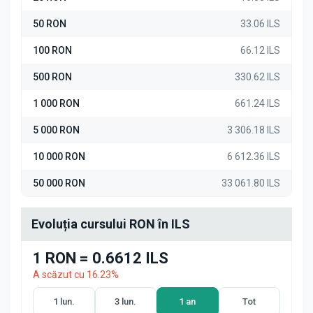
50 RON
33.06 ILS
100 RON
66.12 ILS
500 RON
330.62 ILS
1 000 RON
661.24 ILS
5 000 RON
3 306.18 ILS
10 000 RON
6 612.36 ILS
50 000 RON
33 061.80 ILS
Evoluția cursului RON în ILS
1 RON = 0.6612 ILS
A scăzut cu 16.23%
1 lun.
3 lun.
1 an
Tot