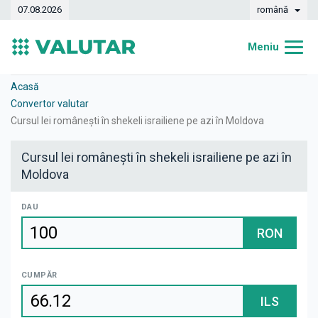
07.08.2026
română
Meniu
Acasă
Acasă
Convertor valutar
Curs valutar
Cursul lei românești în shekeli israiliene pe azi în Moldova
Convertor
Cursul lei românești în shekeli israiliene pe azi în
Moldova
Dinamica
Bănci
DAU
RON
Case de schimb
Valute
CUMPĂR
Transferuri de bani
ILS