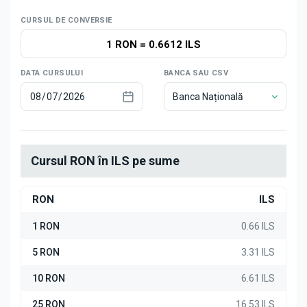
Știri
CURSUL DE CONVERSIE
1 RON
=
0.6612 ILS
DATA CURSULUI
BANCA SAU CSV
Banca Națională
Cursul RON în ILS pe sume
RON
ILS
1 RON
0.66 ILS
5 RON
3.31 ILS
10 RON
6.61 ILS
25 RON
16.53 ILS