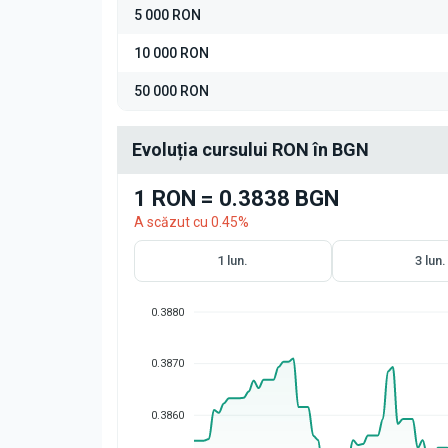
5 000 RON
10 000 RON
50 000 RON
Evoluția cursului RON în BGN
1 RON = 0.3838 BGN
A scăzut cu 0.45%
1 lun.
3 lun.
0.3880
0.3870
0.3860