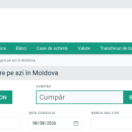
ica
Bănci
Case de schimb
Valute
Transferuri de b
lgare pe azi în Moldova
are pe azi în Moldova
CUMPĂR
ON
DATA CURSULUI
BANCA SAU CSV