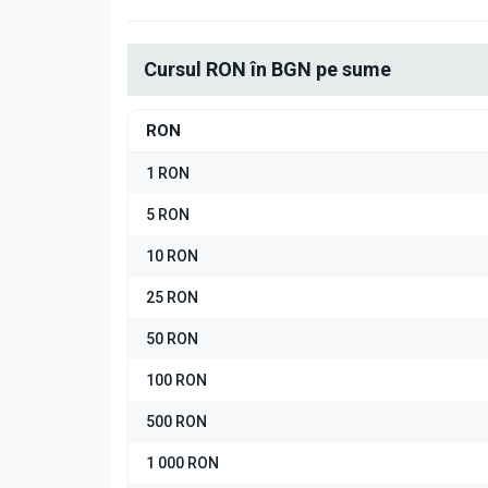
Cursul RON în BGN pe sume
RON
1 RON
5 RON
10 RON
25 RON
50 RON
100 RON
500 RON
1 000 RON