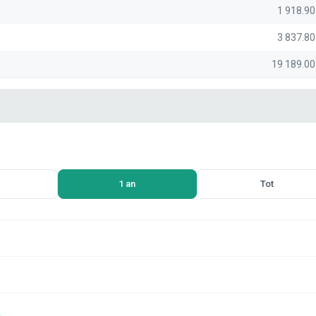
1 918.9
3 837.8
19 189.0
1 an
Tot