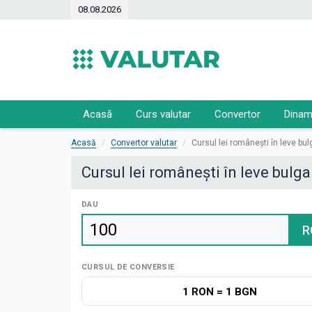
08.08.2026
Acasă
Curs valutar
Convertor
Dinam
Acasă
Convertor valutar
Cursul lei românești în leve bu
Cursul lei românești în leve bulg
DAU
R
CURSUL DE CONVERSIE
1 RON
=
1 BGN