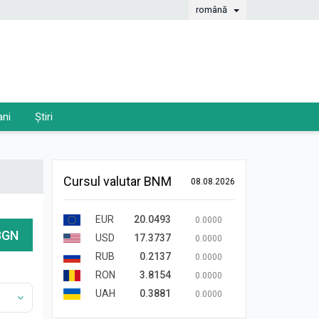
română
ani
Știri
Cursul valutar BNM
08.08.2026
EUR
20.0493
0.0000
BGN
USD
17.3737
0.0000
RUB
0.2137
0.0000
RON
3.8154
0.0000
UAH
0.3881
0.0000