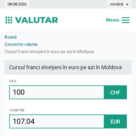
08.08.2026
română
Meniu
Acasă
Acasă
Convertor valutar
Curs valutar
Cursul franci elveţieni în euro pe azi în Moldova
Convertor
Cursul franci elveţieni în euro pe azi în Moldova
Dinamica
DAU
Bănci
CHF
Case de schimb
CUMPĂR
Valute
EUR
Transferuri de bani