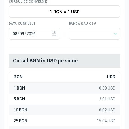
Știri
CURSUL DE CONVERSIE
1 BGN
=
1 USD
DATA CURSULUI
BANCA SAU CSV
Cursul BGN în USD pe sume
BGN
USD
1 BGN
0.60 USD
5 BGN
3.01 USD
10 BGN
6.02 USD
25 BGN
15.04 USD