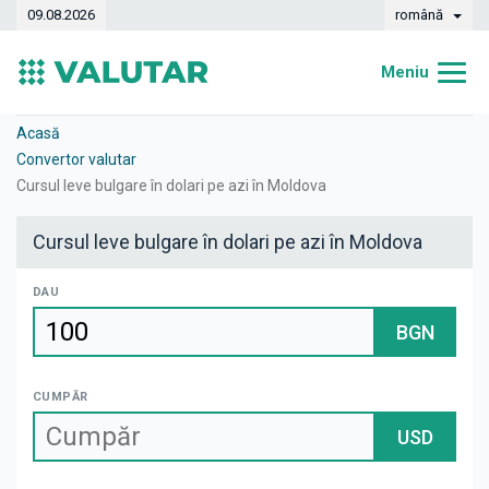
09.08.2026
română
Meniu
Acasă
Acasă
Convertor valutar
Curs valutar
Cursul leve bulgare în dolari pe azi în Moldova
Convertor
Cursul leve bulgare în dolari pe azi în Moldova
Dinamica
DAU
Bănci
BGN
Case de schimb
CUMPĂR
Valute
USD
Transferuri de bani