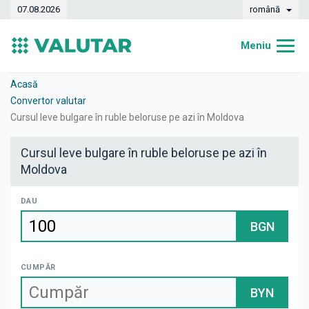
07.08.2026
română
Meniu
Acasă
Acasă
Convertor valutar
Curs valutar
Cursul leve bulgare în ruble beloruse pe azi în Moldova
Convertor
Cursul leve bulgare în ruble beloruse pe azi în
Moldova
Dinamica
Bănci
DAU
BGN
Case de schimb
Valute
CUMPĂR
Transferuri de bani
BYN