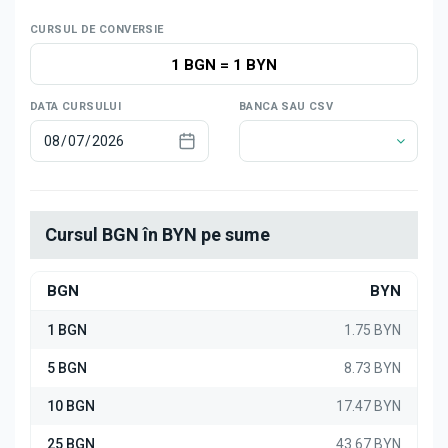
Știri
CURSUL DE CONVERSIE
1 BGN
=
1 BYN
DATA CURSULUI
BANCA SAU CSV
Cursul BGN în BYN pe sume
BGN
BYN
1 BGN
1.75 BYN
5 BGN
8.73 BYN
10 BGN
17.47 BYN
25 BGN
43.67 BYN