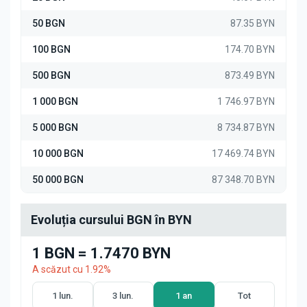
50 BGN
87.35 BYN
100 BGN
174.70 BYN
500 BGN
873.49 BYN
1 000 BGN
1 746.97 BYN
5 000 BGN
8 734.87 BYN
10 000 BGN
17 469.74 BYN
50 000 BGN
87 348.70 BYN
Evoluția cursului BGN în BYN
1 BGN = 1.7470 BYN
A scăzut cu 1.92%
1 lun.
3 lun.
1 an
Tot