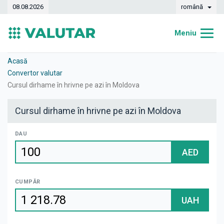
08.08.2026
română
Meniu
Acasă
Acasă
Convertor valutar
Curs valutar
Cursul dirhame în hrivne pe azi în Moldova
Convertor
Cursul dirhame în hrivne pe azi în Moldova
Dinamica
DAU
Bănci
AED
Case de schimb
CUMPĂR
Valute
UAH
Transferuri de bani