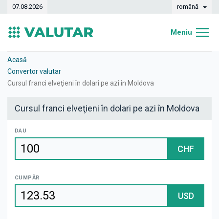
07.08.2026
română
Meniu
Acasă
Acasă
Convertor valutar
Curs valutar
Cursul franci elveţieni în dolari pe azi în Moldova
Convertor
Cursul franci elveţieni în dolari pe azi în Moldova
Dinamica
DAU
Bănci
CHF
Case de schimb
CUMPĂR
Valute
USD
Transferuri de bani