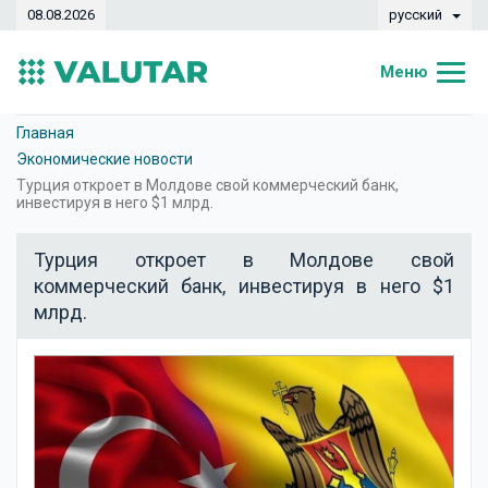
08.08.2026
русский
Меню
Главная
Главная
Экономические новости
Курсы валют
Турция откроет в Молдове свой коммерческий банк,
инвестируя в него $1 млрд.
Конвертер
Турция откроет в Молдове свой
Динамика
коммерческий банк, инвестируя в него $1
млрд.
Банки
Обменные кассы
Валюты
Денежные переводы