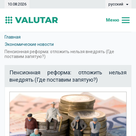
10.08.2026
русский
Меню
Главная
Главная
Экономические новости
Курсы валют
Пенсионная реформа: отложить нельзя внедрять (Где
поставим запятую?)
Конвертер
Пенсионная реформа: отложить нельзя
Динамика
внедрять (Где поставим запятую?)
Банки
Обменные кассы
Валюты
Денежные переводы