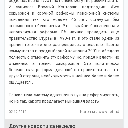
родились после 1970 г, на пенсию могут не рассчитывать.
И социолог Василий Кантаржи подтвердил: «Без
серьезной и срочной реформы пенсионной системы
поколения тех, кто моложе 45 лет, останутся без
пенсионного обеспечения. Это - крайне болезненная и
непопулярная реформа. Её начало проводить еще
правительство Стурзы в 1990-е гг, и это стало одной из
причин того, что оно распрощалось с властью. Партия
коммунистов в предвыборной кампании 2001 г. обещала
полностью отменить эту реформу, но, придя к власти, не
отменила, а только заморозила. Это политически
болезненная реформа для любого правительства, а с
другой стороны, необходимость в ней все более и более
ощущается".
Пенсионную систему однозначно нужно реформировать,
но не так, как это предлагает нынешняя власть.
Источник:
www.noi.md
02.12.2016
Другие новости за неделю