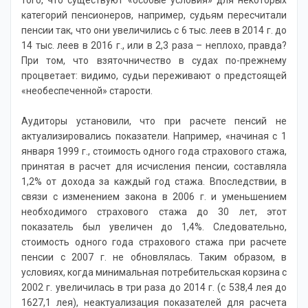
того, что существуют «особые условия» для некоторых
категорий пенсионеров, например, судьям пересчитали
пенсии так, что они увеличились с 6 тыс. леев в 2014 г. до
14 тыс. леев в 2016 г., или в 2,3 раза – неплохо, правда?
При том, что взяточничество в судах по-прежнему
процветает: видимо, судьи переживают о предстоящей
«необеспеченной» старости.
Аудиторы установили, что при расчете пенсий не
актуализировались показатели. Например, «начиная с 1
января 1999 г., стоимость одного года страхового стажа,
принятая в расчет для исчисления пенсии, составляла
1,2% от дохода за каждый год стажа. Впоследствии, в
связи с изменением закона в 2006 г. и уменьшением
необходимого страхового стажа до 30 лет, этот
показатель был увеличен до 1,4%. Следовательно,
стоимость одного года страхового стажа при расчете
пенсии с 2007 г. не обновлялась. Таким образом, в
условиях, когда минимальная потребительская корзина с
2002 г. увеличилась в три раза до 2014 г. (с 538,4 лея до
1627,1 лея), неактуализация показателей для расчета