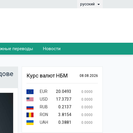
русский
жные переводы
Новости
дове
Курс валют НБМ
08.08.2026
EUR
20.0493
0.0000
USD
17.3737
0.0000
RUB
0.2137
0.0000
RON
3.8154
0.0000
UAH
0.3881
0.0000