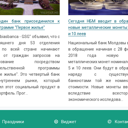
дин банк присоединился к
Сегодня НБМ вводит в обр
грамме "Первое жилье"
новые металлические монеты: 
и 10 леев
biasbanca - GSG" объявил, что с
няшнего дня 53 отделения
Национальный банк Молдовы 
 по всей стране начинают
в обращение начиная с 28 ф
 от граждан запросов на
2018 года новую с
итование посредством
металлических монет номинало
ительственной программы
5 и 10 леев. Они будут в об
е жилье". Это четвертый банк
наряду с существую
утреннем рынке, который
банкнотами той же номин
ил этот социальный продукт в
стоимости. Новые монеты вв
ортфель. Прог...
вследствие всесторо
экономического исследова...
Праздники
Виджет
Конта