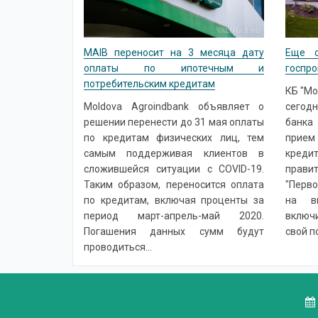
MAIB переносит на 3 месяца дату
Еще о
оплаты по ипотечным и
госпро
потребительским кредитам
КБ "Mo
Moldova Agroindbank объявляет о
сегод
решении перенести до 31 мая оплаты
банка
по кредитам физических лиц, тем
прием
самым поддерживая клиентов в
кред
сложившейся ситуации с COVID-19.
прав
Таким образом, переносится оплата
"Перво
по кредитам, включая проценты за
на вн
период март-апрель-май 2020.
включ
Погашения данных сумм будут
свой п
проводиться...