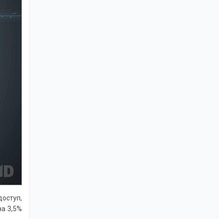
оступ,
на 3,5%