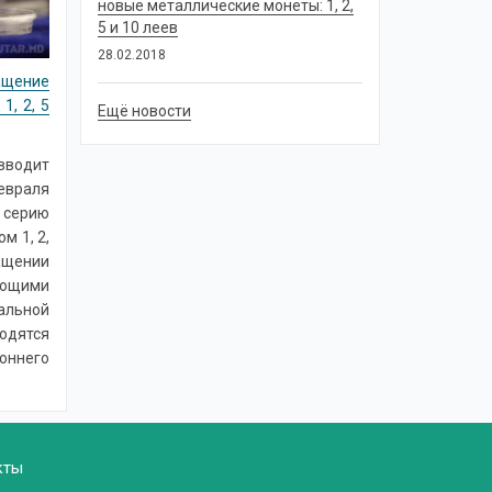
новые металлические монеты: 1, 2,
5 и 10 леев
28.02.2018
ащение
1, 2, 5
Ещё новости
вводит
евраля
ерию
м 1, 2,
ращении
щими
альной
одятся
ннего
кты