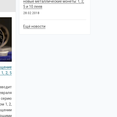
новые металлические монеты: 1, 2,
5 и 10 леев
28.02.2018
Ещё новости
ащение
1, 2, 5
вводит
евраля
ерию
м 1, 2,
ращении
щими