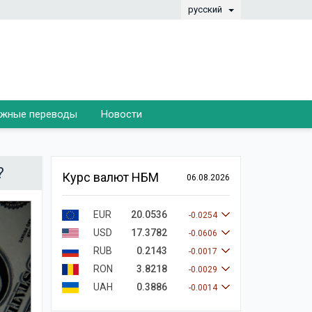
русский
жные переводы
Новости
?
Курс валют НБМ
06.08.2026
EUR
20.0536
-0.0254
USD
17.3782
-0.0606
RUB
0.2143
-0.0017
RON
3.8218
-0.0029
UAH
0.3886
-0.0014