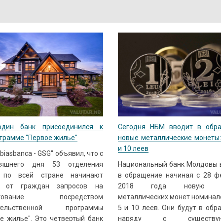
дин банк присоединился к
Сегодня НБМ вводит в обр
грамме "Первое жилье"
новые металлические монеты: 
и 10 леев
biasbanca - GSG" объявил, что с
няшнего дня 53 отделения
Национальный банк Молдовы 
 по всей стране начинают
в обращение начиная с 28 ф
 от граждан запросов на
2018 года новую с
итование посредством
металлических монет номинало
ительственной программы
5 и 10 леев. Они будут в об
е жилье". Это четвертый банк
наряду с существую