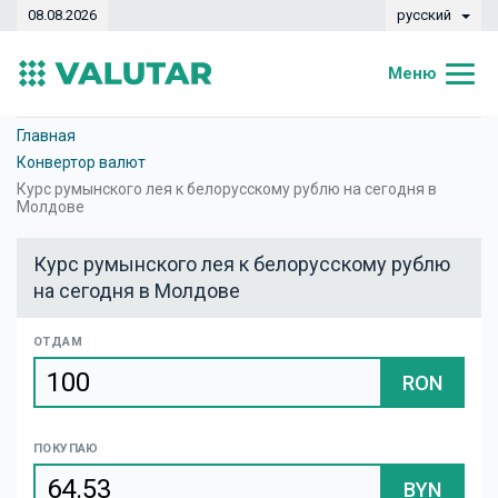
08.08.2026
русский
Меню
Главная
Главная
Конвертор валют
Курсы валют
Курс румынского лея к белорусскому рублю на сегодня в
Молдове
Конвертер
Курс румынского лея к белорусскому рублю
Динамика
на сегодня в Молдове
Банки
ОТДАМ
Обменные кассы
RON
Валюты
ПОКУПАЮ
Денежные переводы
BYN