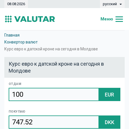
08.08.2026
русский
Меню
Главная
Главная
Конвертор валют
Курсы валют
Курс евро к датской кроне на сегодня в Молдове
Конвертер
Курс евро к датской кроне на сегодня в
Молдове
Динамика
Банки
ОТДАМ
EUR
Обменные кассы
Валюты
ПОКУПАЮ
Денежные переводы
DKK